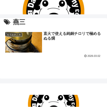
燕三
直火で使える純銅チロリで極める
生活あれこれ
ぬる燗
2026.03.02