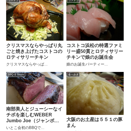
コストコ
コストコ
クリスマスならやっぱり丸
コストコ浜松の特選ファミ
ごと焼き上げたコストコの
リー盛50貫とロティサリー
ロティサリーチキン
チキンで娘のお誕生会
クリスマスならやっぱ...
娘のお誕生パーティー...
BBQ & Stove
食べ歩き
南部美人とジューシーなイ
チボを楽しむWEBER
大阪のお土産は５５１の豚
Jumbo Joe（ジャンボジ
まん
ョー）BBQ
いとこ会初のBBQで...