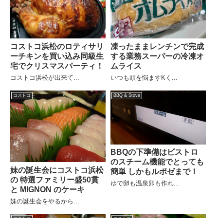
コストコ浜松のロティサリ
凍ったままレンチンで完成
ーチキンを買い込み同級生
する業務スーパーの冷凍オ
宅でクリスマスパーティ！
ムライス
コストコ浜松が出来て...
いつも頭を悩ますKく...
コストコ
BBQ & Stove
BBQの下準備はビストロ
のスチーム機能でとっても
妹の誕生会にコストコ浜松
簡単 しかもルポゼまで！
の 特選ファミリー盛50貫
ゆで卵も温泉卵も作れ...
と MIGNON のケーキ
妹の誕生会をやるから...