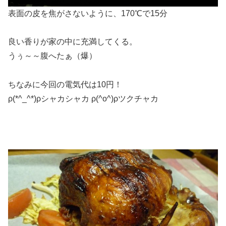
表面の皮を焦がさないように、170℃で15分
良い香りが家の中に充満してくる。
うぅ～～腹へたぁ（爆）
ちなみに今回の電気代は10円！
ρ(*^_^*)ρシャカシャカ ρ(^o^)ρツクチャカ