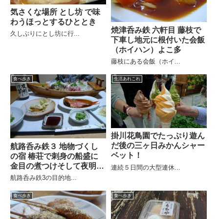
気さくな場所 とし坊 で味
わうほっとするひととき
焼津呑み鉄 六軒目 藤枝で
久しぶりにとし坊に行...
下車し地元に根付いた会飯
（ホイハン）よこ多
藤枝にある会飯（ホイ...
食べ歩き
生活あれこれ
掛川花鳥園でたっぷり遊ん
だ後の三ヶ日みかんシャー
航路呑み鉄３ 地物づくし
ベット！
の宿 椿荘で刺身の船盛に
金目の煮つけそして夜明け
連続５日間の大型連休...
前
航路呑み鉄3の目的地...
食べ歩き
食べ歩き