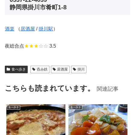
静岡県掛川市肴町1-8
酒楽
（
居酒屋
/
掛川駅
）
夜総合点
★★★
☆☆
3.5
食べ歩き
呑み鉄
居酒屋
掛川
こちらも読まれています。
関連記事
食べ歩き
食べ歩き