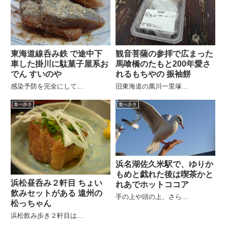
東海道線呑み鉄 で途中下
観音菩薩の参拝で広まった
車した掛川に駄菓子屋系お
馬喰橋のたもと200年愛さ
でん すいのや
れるもちやの 振袖餅
感染予防を完全にして...
旧東海道の萬川一里塚...
食べ歩き
食べ歩き
浜名湖佐久米駅で、ゆりか
もめと戯れた後は喫茶かと
浜松昼呑み２軒目 ちょい
れあでホットココア
飲みセットがある 遠州の
手の上や頭の上、さら...
松っちゃん
浜松飲み歩き２軒目は...