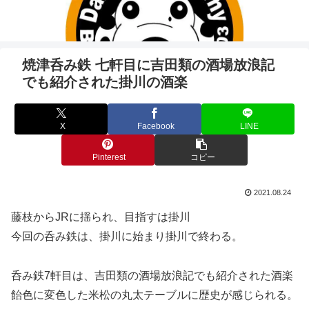
焼津呑み鉄 七軒目に吉田類の酒場放浪記
でも紹介された掛川の酒楽
X
Facebook
LINE
Pinterest
コピー
2021.08.24
藤枝からJRに揺られ、目指すは掛川
今回の呑み鉄は、掛川に始まり掛川で終わる。
呑み鉄7軒目は、吉田類の酒場放浪記でも紹介された酒楽
飴色に変色した米松の丸太テーブルに歴史が感じられる。