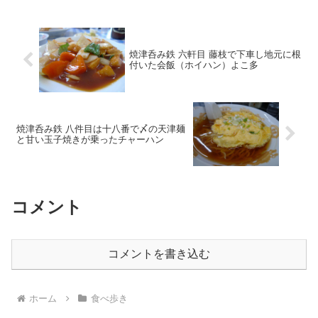
焼津呑み鉄 六軒目 藤枝で下車し地元に根
付いた会飯（ホイハン）よこ多
焼津呑み鉄 八件目は十八番で〆の天津麺
と甘い玉子焼きが乗ったチャーハン
コメント
コメントを書き込む
ホーム
食べ歩き