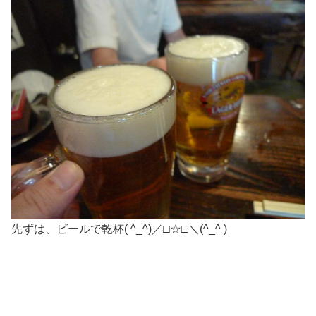
先ずは、ビールで乾杯( ^_^)／□☆□＼(^_^ )