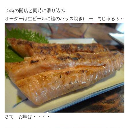
15時の開店と同時に滑り込み
オーダーは生ビールに鮭のハラス焼き(￣￢￣*)じゅるぅ～
さて、お味は・・・・