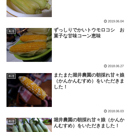
2019.06.04
ずっしりでかいトウモロコシ お
料理
菓子な甘味コーン恵味
2018.06.27
またまた堀井農園の朝採れ甘々娘
料理
（かんかんむすめ）をいただきま
した！
2018.06.03
堀井農園の朝採れ甘々娘（かんか
料理
んむすめ）をいただきました！