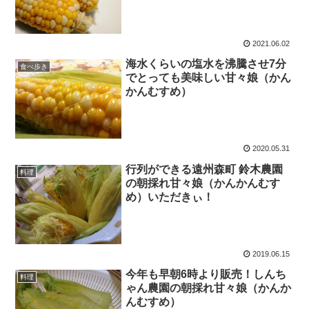
2021.06.02
海水くらいの塩水を沸騰させ7分
食べ歩き
でとっても美味しい甘々娘（かん
かんむすめ）
2020.05.31
行列ができる遠州森町 鈴木農園
料理
の朝採れ甘々娘（かんかんむす
め）いただきぃ！
2019.06.15
今年も早朝6時より販売！しんち
料理
ゃん農園の朝採れ甘々娘（かんか
んむすめ）