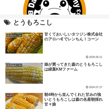
とうもろこし
甘くておいしいタツジン株式会社
生活あれこれ
のアロハ🤙でレンちん！コーン
2026.06.21
娘が買ってきた森のとうもろこし
生活あれこれ
は緑葉KMファーム
2024.07.27
朝4時から並んでくれた甘みの強
料理
いとうもろこしは森の名産朝採れ
甘々娘