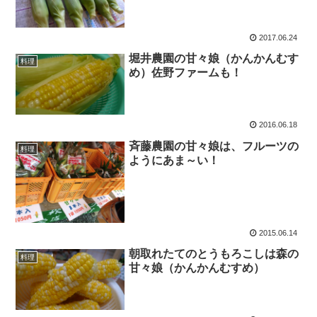
2017.06.24
堀井農園の甘々娘（かんかんむす
料理
め）佐野ファームも！
2016.06.18
斉藤農園の甘々娘は、フルーツの
料理
ようにあま～い！
2015.06.14
朝取れたてのとうもろこしは森の
料理
甘々娘（かんかんむすめ）