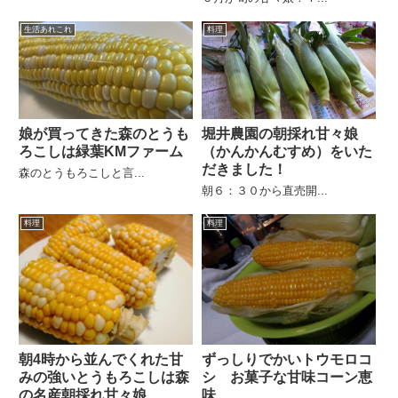
生活あれこれ
料理
娘が買ってきた森のとうも
堀井農園の朝採れ甘々娘
ろこしは緑葉KMファーム
（かんかんむすめ）をいた
だきました！
森のとうもろこしと言...
朝６：３０から直売開...
料理
料理
朝4時から並んでくれた甘
ずっしりでかいトウモロコ
みの強いとうもろこしは森
シ お菓子な甘味コーン恵
の名産朝採れ甘々娘
味