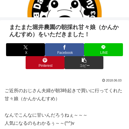
またまた堀井農園の朝採れ甘々娘（かんか
んむすめ）をいただきました！
X
Facebook
LINE
Pinterest
コピー
2018.06.03
ご近所のおじさん夫婦が朝3時起きで買いに行ってくれた
甘々娘（かんかんむすめ）
なんでこんなに甘いんだろうねぇ～～～
人気になるのもわかるぅ～～(^^)v