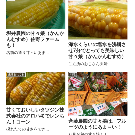
堀井農園の甘々娘（かんか
んむすめ）佐野ファーム
海水くらいの塩水を沸騰さ
も！
せ7分でとっても美味しい
名前の通り甘～いあま...
甘々娘（かんかんむすめ）
ご近所のおじさん夫婦...
生活あれこれ
料理
甘くておいしいタツジン株
式会社のアロハ🤙でレンち
斉藤農園の甘々娘は、フル
ん！コーン
ーツのようにあま～い！
採れたての甘さをでき...
６月が旬の甘々娘！Ｔ...