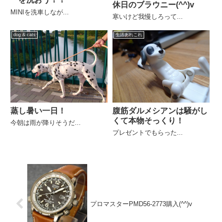
休日のブラウニー(^^)v
MINIを洗車しなが...
寒いけど我慢しろって...
dog & cats
生活あれこれ
蒸し暑い一日！
腹筋ダルメシアンは騒がし
くて本物そっくり！
今朝は雨が降りそうだ...
プレゼントでもらった...
プロマスターPMD56-2773購入(^^)v