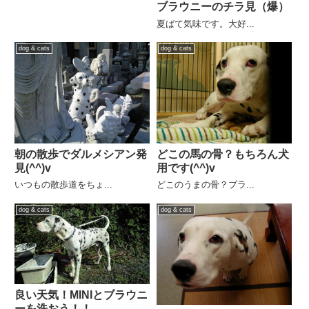
ブラウニーのチラ見（爆）
夏ばて気味です。大好...
dog & cats
dog & cats
朝の散歩でダルメシアン発
どこの馬の骨？もちろん犬
見(^^)v
用です(^^)v
いつもの散歩道をちょ...
どこのうまの骨？ブラ...
dog & cats
dog & cats
良い天気！MINIとブラウニ
ーを洗おう！！