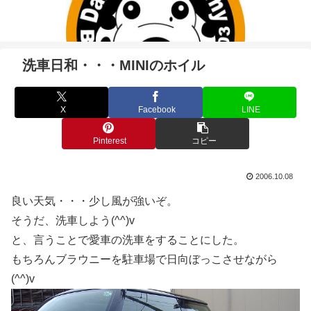
洗車日和・・・MINIのホイル
X
Facebook
LINE
Pinterest
コピー
2006.10.08
良い天気・・・少し風が強いぞ。
そうだ、洗車しよう(^^)v
と、言うことで愛車の洗車をすることにした。
もちろんブラウニーを駐車場で日向ぼっこさせながら
(^^)v