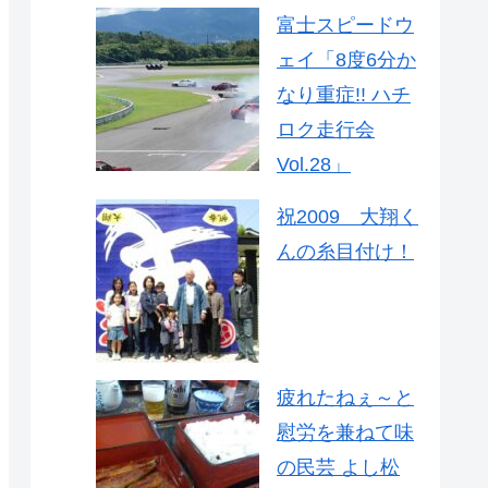
富士スピードウ
ェイ「8度6分か
なり重症!! ハチ
ロク走行会
Vol.28」
祝2009 大翔く
んの糸目付け！
疲れたねぇ～と
慰労を兼ねて味
の民芸 よし松