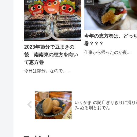
料理
料理
今年の恵方巻は、どっ
巻？？？
2023年節分で豆まきの
仕事から帰ったのが夜...
後 南南東の恵方を向い
て恵方巻
今日は節分。なので、...
いりかま の閉店ぎりぎりに滑り
み ぬる燗とおでん