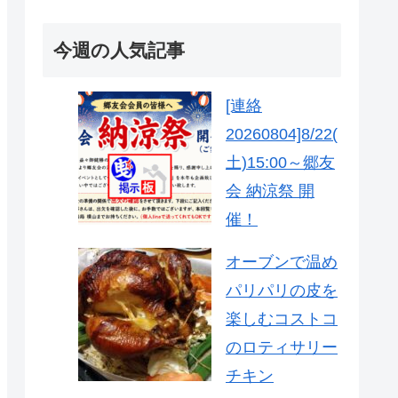
今週の人気記事
[連絡
20260804]8/22(
土)15:00～郷友
会 納涼祭 開
催！
オーブンで温め
パリパリの皮を
楽しむコストコ
のロティサリー
チキン