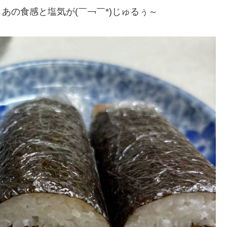
あの食感と塩気が(￣￢￣*)じゅるぅ～