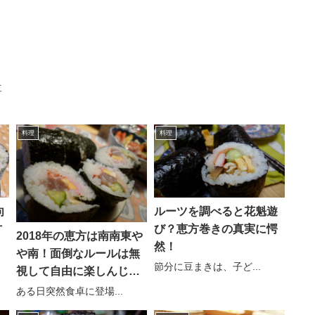
事
料理
料理
向
ルーツを調べると花魁遊
方
び？恵方巻きの真実に愕
2018年の恵方は南南東や
然！
や南！面倒なルールは無
節分に豆まきは、子ど...
視して自由に楽しんじゃ
おう！
ある日突然食卓に登場...