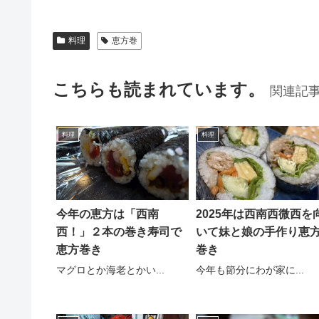
料理
恵方巻
こちらも読まれています。
関連記
料理
料理
今年の恵方は「西南
2025年は西南西微西を
西！」２本の巻き寿司で
いて妹と娘の手作り恵
恵方巻き
巻き
マグロとか海老とかい...
今年も節分にわが家に...