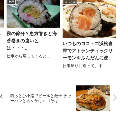
料理
コストコ
ち
秋の節分？恵方巻きと海
苔巻きの違いと
いつものコストコ浜松倉
は・・・。
庫でアトランティックサ
仕事から帰ってくると...
ーモンをふんだんに使っ
た恵方巻
仕事帰りに寄って、不...
込
猫っとび小路でビールと餃子 チャ
ーハンとあんかけ五目そば