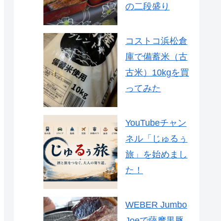
の二段盛り
コストコ浜松倉
庫で備蓄米（古
古米）10kgを買
ってみた
YouTubeチャン
ネル「じゅるぅ
旅」を始めまし
た！
WEBER Jumbo
Joeで薩摩黒豚