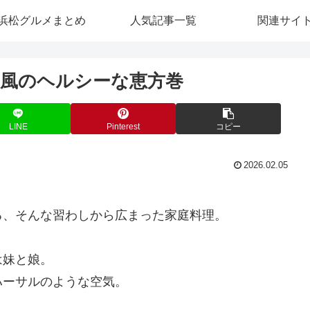
浜松グルメまとめ
人気記事一覧
関連サイ
き風のヘルシーな恵方巻
LINE
Pinterest
コピー
2026.02.05
る、そんな習わしから広まった家庭料理。
は妹と娘。
ハーサルのような空気。