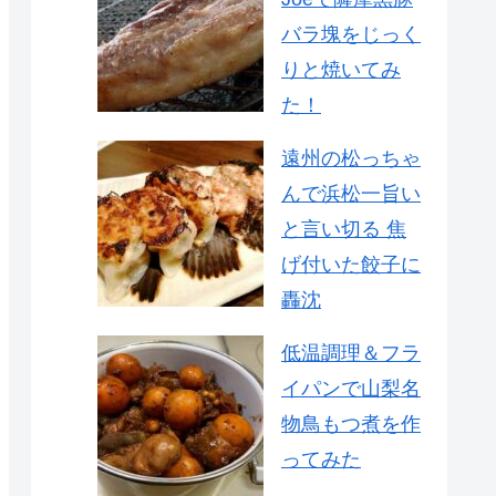
バラ塊をじっく
りと焼いてみ
た！
遠州の松っちゃ
んで浜松一旨い
と言い切る 焦
げ付いた餃子に
轟沈
低温調理＆フラ
イパンで山梨名
物鳥もつ煮を作
ってみた