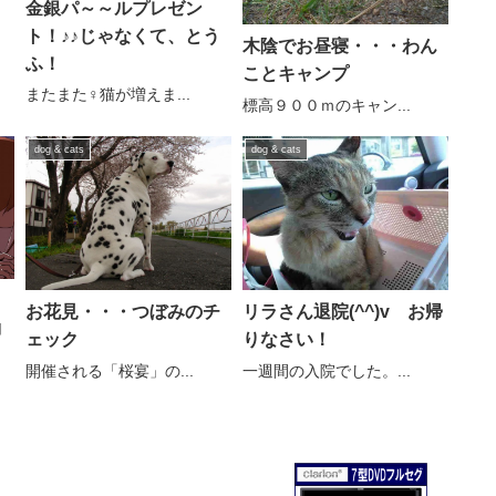
金銀パ～～ルプレゼン
ト！♪♪じゃなくて、とう
木陰でお昼寝・・・わん
ふ！
ことキャンプ
またまた♀猫が増えま...
標高９００ｍのキャン...
dog & cats
dog & cats
リラさん退院(^^)v お帰
お花見・・・つぼみのチ
コ
りなさい！
ェック
一週間の入院でした。...
開催される「桜宴」の...