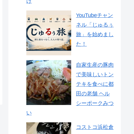
け
YouTubeチャン
ネル「じゅるぅ
旅」を始めまし
た！
自家生産の豚肉
で美味しいトン
テキを食べに都
田の老舗 ヘル
シーポークみつ
い
コストコ浜松倉