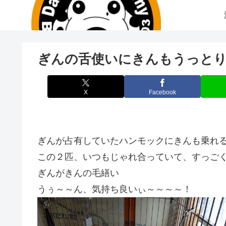
ぎんの舌使いにきんもうっと
X
Facebook
ぎんが占有していたハンモックにきんも乗れ
この２匹、いつもじゃれ合っていて、すっご
ぎんがきんの毛繕い
うぅ～～ん、気持ち良いぃ～～～～！