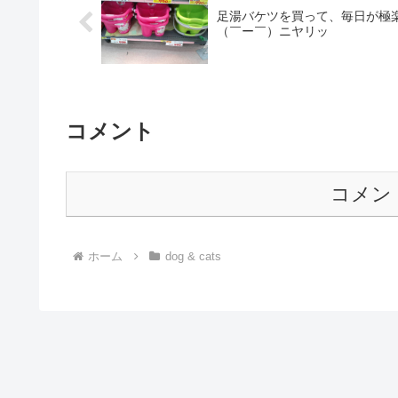
足湯バケツを買って、毎日が極
（￣ー￣）ニヤリッ
コメント
コメン
ホーム
dog & cats