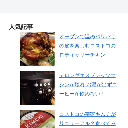
人気記事
オーブンで温めパリパリ
の皮を楽しむコストコの
ロティサリーチキン
デロンギエスプレッソマ
シンが壊れ お湯が出ずコ
ーヒーが飲めない！
コストコの宗家キムチが
リニューアル？食べてみ