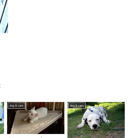
事
dog & cats
dog & cats