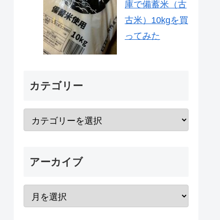
庫で備蓄米（古
古米）10kgを買
ってみた
カテゴリー
アーカイブ