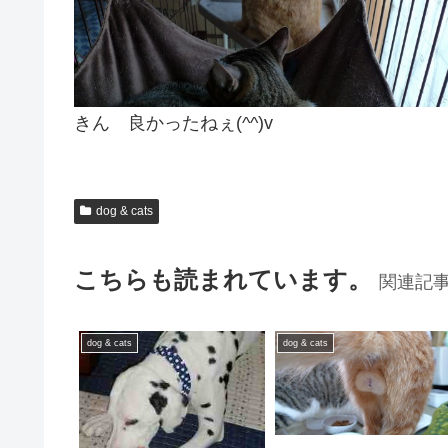
きん 良かったねぇ(^^)v
dog & cats
こちらも読まれています。
関連記
dog & cats
dog & cats