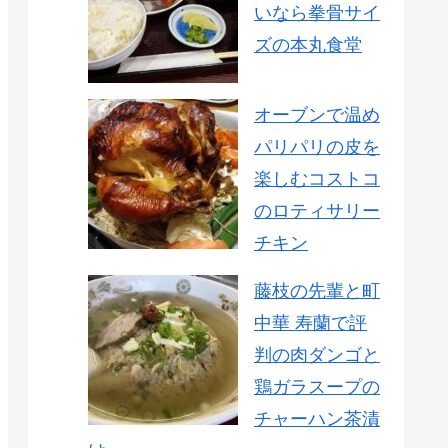
いなら拳骨サイ
ズの本丸食堂
オーブンで温め
パリパリの皮を
楽しむコストコ
のロティサリー
チキン
藤枝の先輩と町
中華 寿蘭で評
判の肉ダンゴと
鶏ガラスープの
チャーハン茶漬