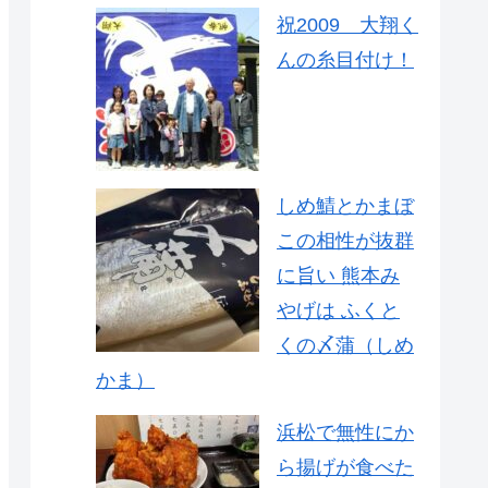
祝2009 大翔く
んの糸目付け！
しめ鯖とかまぼ
この相性が抜群
に旨い 熊本み
やげは ふくと
くの〆蒲（しめ
かま）
浜松で無性にか
ら揚げが食べた