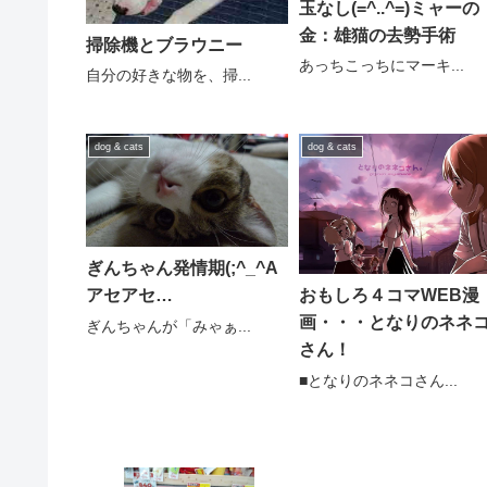
玉なし(=^..^=)ミャーの
金：雄猫の去勢手術
掃除機とブラウニー
あっちこっちにマーキ...
自分の好きな物を、掃...
dog & cats
dog & cats
ぎんちゃん発情期(;^_^A
おもしろ４コマWEB漫
アセアセ…
画・・・となりのネネ
ぎんちゃんが「みゃぁ...
さん！
■となりのネネコさん...