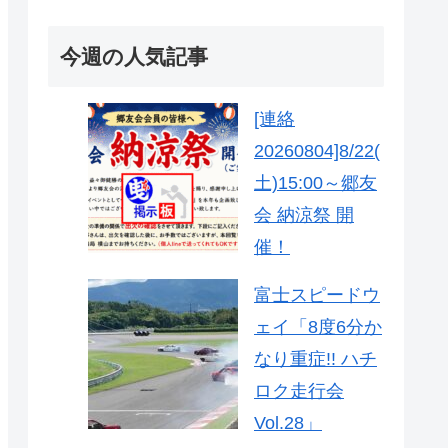
今週の人気記事
[連絡
20260804]8/22(
土)15:00～郷友
会 納涼祭 開
催！
富士スピードウ
ェイ「8度6分か
なり重症!! ハチ
ロク走行会
Vol.28」