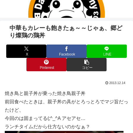
中華もカレーも飽きたぁ～～じゃぁ、郷ど
り燦鶏の鶏丼
X
Facebook
LINE
Pinterest
コピー
2013.12.14
焼き鳥と親子丼が乗った焼き鳥親子丼
前回食べたときは、親子丼の具がとろっとろでマジ旨だっ
たけど、
今回のは固まってる(;^_^A アセアセ…
ランチタイムだから仕方ないのかなぁ？