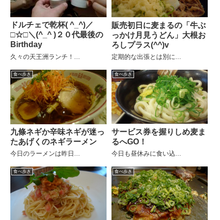
ドルチェで乾杯( ^_^)／
販売初日に麦まるの「牛ぶ
□☆□＼(^_^ )２０代最後の
っかけ月見うどん」大根お
Birthday
ろしプラス(^^)v
久々の天王洲ランチ！...
定期的な出張とは別に...
食べ歩き
食べ歩き
サービス券を握りしめ麦ま
九條ネギか辛味ネギが迷っ
るへGO！
たあげくのネギラーメン
今日も昼休みに食い込...
今日のラーメンは昨日...
食べ歩き
食べ歩き