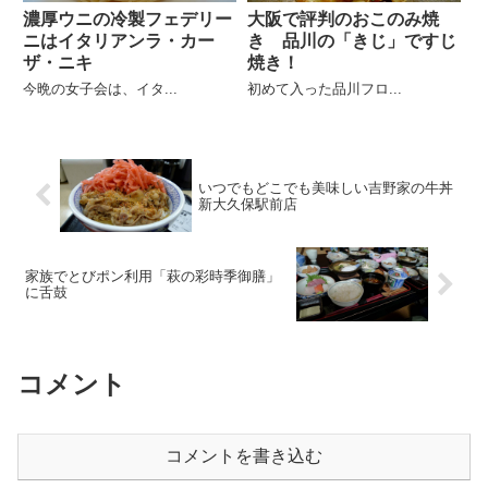
濃厚ウニの冷製フェデリー
大阪で評判のおこのみ焼
ニはイタリアンラ・カー
き 品川の「きじ」ですじ
ザ・ニキ
焼き！
今晩の女子会は、イタ...
初めて入った品川フロ...
いつでもどこでも美味しい吉野家の牛丼
新大久保駅前店
家族でとびポン利用「萩の彩時季御膳」
に舌鼓
コメント
コメントを書き込む