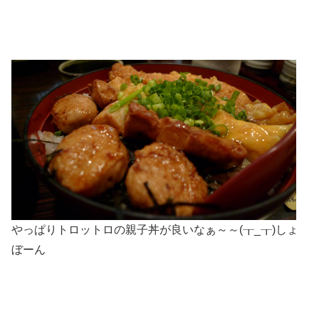
やっぱりトロットロの親子丼が良いなぁ～～(┰_┰)しょ
ぼーん