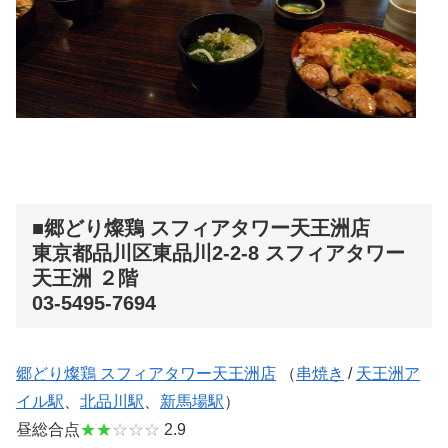
■郷どり燦鶏 スフィアタワー天王洲店
東京都品川区東品川2-2-8 スフィアタワー
天王洲 ２階
03-5495-7694
郷どり燦鶏 スフィアタワー天王洲店
（
串焼き
/
天王洲ア
イル駅
、
北品川駅
、
新馬場駅
）
昼総合点
★★
☆☆☆
2.9