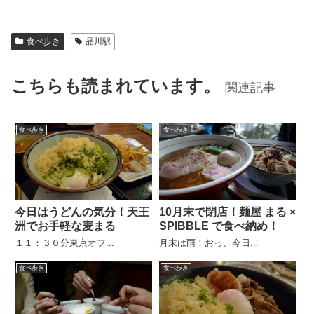
食べ歩き
品川駅
こちらも読まれています。
関連記事
食べ歩き
食べ歩き
今日はうどんの気分！天王
10月末で閉店！麺屋 まる ×
洲でお手軽な麦まる
SPIBBLE で食べ納め！
１１：３０分東京オフ...
月末は雨！おっ、今日...
食べ歩き
食べ歩き