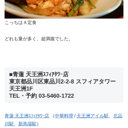
こっちはＡ定食
どれも量が多く、超満腹でした。
■青蓮 天王洲ｽﾌｨｱﾀﾜｰ店
東京都品川区東品川2-2-8 スフィアタワー
天王洲1F
TEL・予約 03-5460-1722
青蓮 天王洲ｽﾌｨｱﾀﾜｰ店
（
中華料理
/
天王洲アイル駅
、
北品
川駅
、
新馬場駅
）