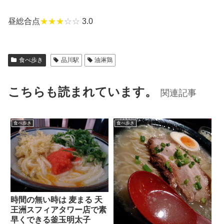
昼総合点
★★★
☆☆
3.0
食べ歩き
品川駅
油淋鶏
こちらも読まれています。
関連記事
食べ歩き
食べ歩き
時間の無い時は 麦まる 天
王洲スフィアタワー店で素
早くできる釜玉明太子