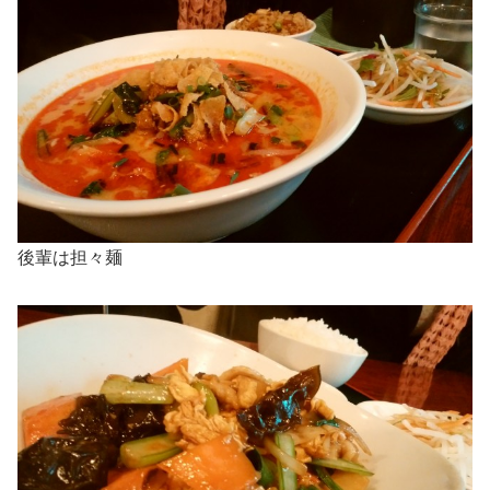
後輩は担々麺