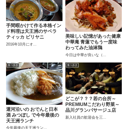
手間暇かけて作る本格イン
ド料理は天王洲のサベラ
美味しい記憶があった健康
ティッカ ビリヤニ
中華庵 青蓮でもう一度味
2016年10月にオ...
わってみた油淋鶏
今日は中華が良いな（...
食べ歩き
食べ歩き
どこが？？？若の台所～
PREMIUMこだわり野菜～
運河沿いの おでんと日本
品川グランパサージュ店
酒 みつぼし で今年最後の
新入社員の歓迎会を三...
天王洲ランチ
今年最後の天王洲ラン...