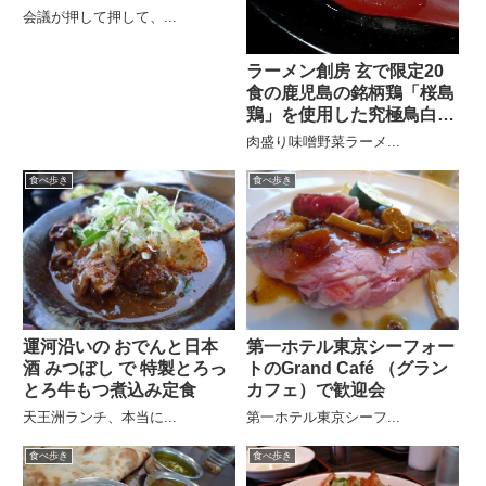
会議が押して押して、...
ラーメン創房 玄で限定20
食の鹿児島の銘柄鶏「桜島
鶏」を使用した究極鳥白湯
そば
肉盛り味噌野菜ラーメ...
食べ歩き
食べ歩き
運河沿いの おでんと日本
第一ホテル東京シーフォー
酒 みつぼし で 特製とろっ
トのGrand Café （グラン
とろ牛もつ煮込み定食
カフェ）で歓迎会
天王洲ランチ、本当に...
第一ホテル東京シーフ...
食べ歩き
食べ歩き