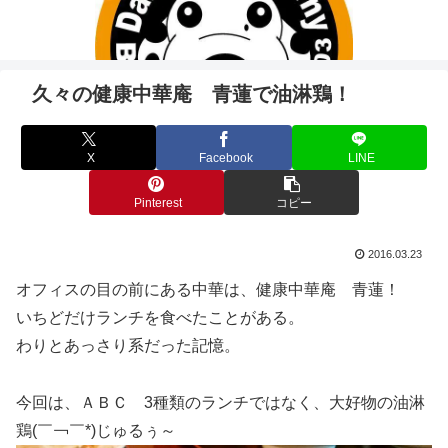
久々の健康中華庵 青蓮で油淋鶏！
X
Facebook
LINE
Pinterest
コピー
2016.03.23
オフィスの目の前にある中華は、健康中華庵 青蓮！
いちどだけランチを食べたことがある。
わりとあっさり系だった記憶。
今回は、ＡＢＣ 3種類のランチではなく、大好物の油淋
鶏(￣￢￣*)じゅるぅ～