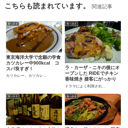
こちらも読まれています。
関連記事
食べ歩き
食べ歩き
東京海洋大学で念願の学食
カツカレー中900kcal コ
ラ・カーザ・ニキの後にオ
スパ良すぎ！
ープンした RIDEでチキン
カツカレー、カツカレ...
香味焼き 接客にがっかり
ドラマによく利用され...
食べ歩き
食べ歩き