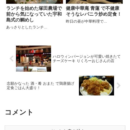
ランチを始めた塚田農場で
健康中華庵 青蓮 で不健康
前から気になっていた宇和
そうなレバニラ炒め定食！
島式の鯛めし
昨日の昼が中華料理で...
あっさりとしたランチ...
ハロウィンバージョンが可愛い焼きたて
チーズケーキ りくろーおじさんの店
念願かなった 酒・肴 おまた で鶏唐揚げ
定食ごはん大盛り！
コメント