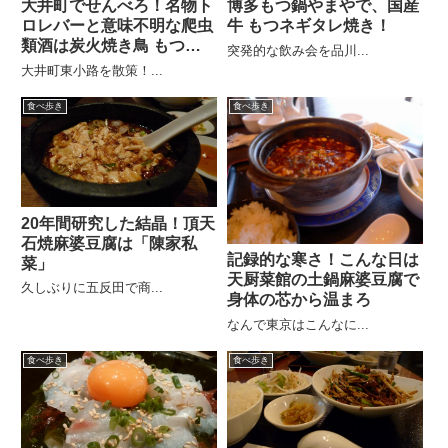
大井町でせんべろ！名物ト
博多もつ鍋やまやで、国産
ロレバーと意味不明な爬虫
牛 もつネギタレ焼き！
類酒は炭火焼き鳥 もつ太
突発的な飲み会を品川...
郎
大井町東小路を散策！...
食べ歩き
食べ歩き
20年間研究した結晶！頂天
石焼麻婆豆腐は「陳家私
記録的な寒さ！こんな日は
菜」
天厨菜館の土鍋麻婆豆腐で
久しぶりに五反田で商...
身体の芯から温まろ
なんで東京はこんなに...
食べ歩き
食べ歩き