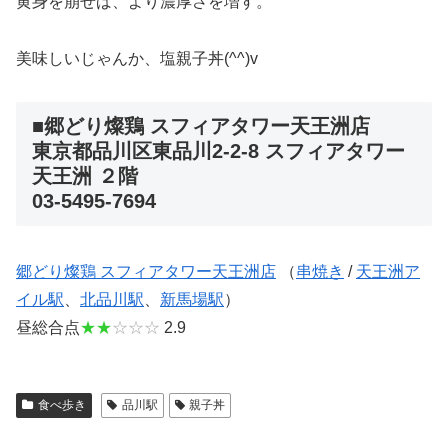
黄身を崩せば、より濃厚さを増す。
美味しいじゃんか、塩親子丼(^^)v
■郷どり燦鶏 スフィアタワー天王洲店
東京都品川区東品川2-2-8 スフィアタワー
天王洲 ２階
03-5495-7694
郷どり燦鶏 スフィアタワー天王洲店
（
串焼き
/
天王洲ア
イル駅
、
北品川駅
、
新馬場駅
）
昼総合点
★★
☆☆☆
2.9
食べ歩き
品川駅
親子丼