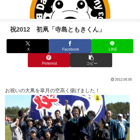
祝2012 初凧「寺島ともきくん」
X
Facebook
LINE
Pinterest
コピー
2012.05.05
お祝いの大凧を皐月の空高く揚げました！