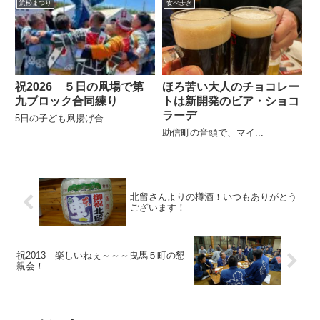
浜松まつり
食べ歩き
祝2026 ５日の凧場で第
ほろ苦い大人のチョコレー
九ブロック合同練り
トは新開発のビア・ショコ
ラーデ
5日の子ども凧揚げ合...
助信町の音頭で、マイ...
北留さんよりの樽酒！いつもありがとう
ございます！
祝2013 楽しいねぇ～～～曳馬５町の懇
親会！