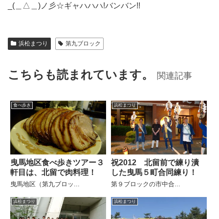
_(＿△＿)ノ彡☆ギャハハハ!バンバン!!
浜松まつり
第九ブロック
こちらも読まれています。
関連記事
食べ歩き
浜松まつり
曳馬地区食べ歩きツアー３
祝2012 北留前で練り潰
軒目は、北留で肉料理！
した曳馬５町合同練り！
曳馬地区（第九ブロッ...
第９ブロックの市中合...
浜松まつり
浜松まつり