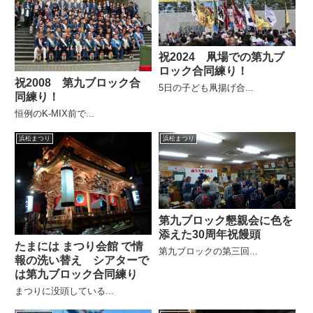
祝2024 凧場での第九ブ
ロック合同練り！
祝2008 第九ブロック合
5日の子ども凧揚げ合...
同練り！
恒例のK-MIX前で...
浜松まつり
浜松まつり
第九ブロック懇親会に色を
添えた30周年祝饅頭
たまには まつり会館 で情
第九ブロックの第三回...
報の洗い替え シアターで
は第九ブロック合同練り
まつりに没頭している...