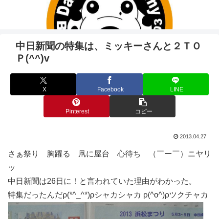
中日新聞の特集は、ミッキーさんと２ＴＯ
Ｐ(^^)v
X
Facebook
LINE
Pinterest
コピー
2013.04.27
さぁ祭り 胸躍る 凧に屋台 心待ち （￣ー￣）ニヤリ
ッ
中日新聞は26日に！と言われていた理由がわかった。
特集だったんだρ(*^_^*)ρシャカシャカ ρ(^o^)ρツクチャカ