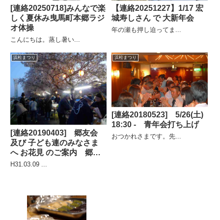
[連絡20250718]みんなで楽
【連絡20251227】1/17 宏
しく夏休み曳馬町本郷ラジ
城寿しさん で 大新年会
オ体操
年の瀬も押し迫ってま...
こんにちは。蒸し暑い...
浜松まつり
浜松まつり
[連絡20180523] 5/26(土)
18:30 - 青年会打ち上げ
[連絡20190403] 郷友会
おつかれさまです。先...
及び 子ども連のみなさま
へ お花見 のご案内 郷友
会長
H31.03.09 ...