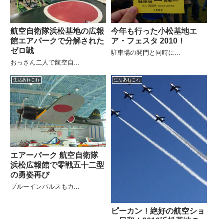
航空自衛隊浜松基地の広報
今年も行った小松基地エ
館エアパークで分解された
ア・フェスタ 2010！
ゼロ戦
駐車場の開門と同時に...
おっさん二人で航空自...
生活あれこれ
生活あれこれ
エアーパーク 航空自衛隊
浜松広報館で零戦五十二型
の勇姿再び
ブルーインパルスもカ...
ピーカン！絶好の航空ショ