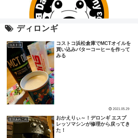
ディロンギ
コストコ浜松倉庫でMCTオイルを
コストコ
買い込みバターコーヒーを作って
みる
2021.05.29
おかえりぃ～！デロンギ エスプ
生活あれこれ
レッソマシンが修理から戻ってき
た！