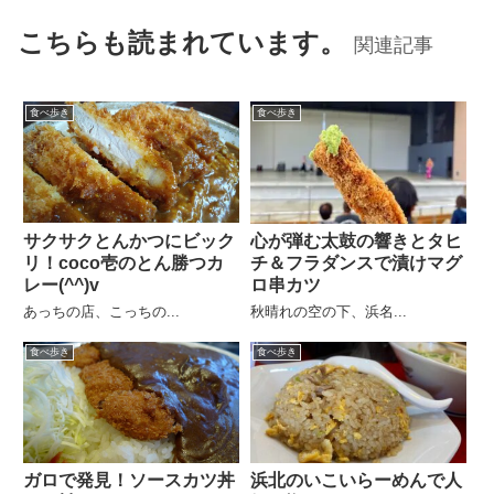
こちらも読まれています。
関連記事
食べ歩き
食べ歩き
サクサクとんかつにビック
心が弾む太鼓の響きとタヒ
リ！coco壱のとん勝つカ
チ＆フラダンスで漬けマグ
レー(^^)v
ロ串カツ
あっちの店、こっちの...
秋晴れの空の下、浜名...
食べ歩き
食べ歩き
ガロで発見！ソースカツ丼
浜北のいこいらーめんで人