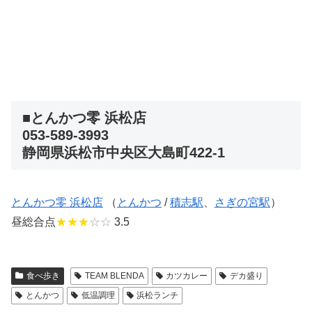
■とんかつ零 浜松店
053-589-3993
静岡県浜松市中央区大島町422-1
とんかつ零 浜松店
（
とんかつ
/
積志駅
、
さぎの宮駅
）
昼総合点
★★★
☆☆
3.5
食べ歩き
TEAM BLENDA
カツカレー
デカ盛り
とんかつ
低温調理
浜松ランチ