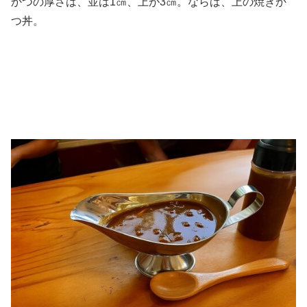
かつの厚さは、並は1㎝、上が3㎝。ならば、上の焼きか
つ丼。