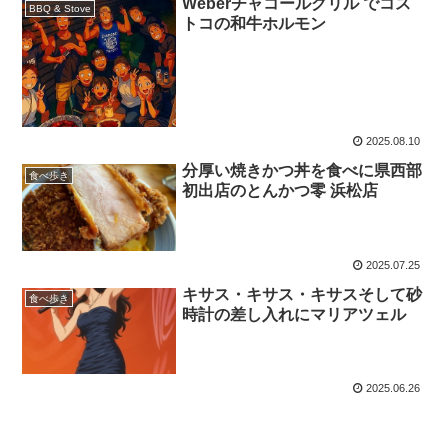
Weberチャコールグリル でコス
BBQ & Stove
トコの和牛ホルモン
2025.08.10
分厚い焼きかつ丼を食べに県西部
食べ歩き
初出店のとんかつ零 浜松店
2025.07.25
キサス・キサス・キサスそして砂
食べ歩き
時計の差し入れにマリアツェル
2025.06.26