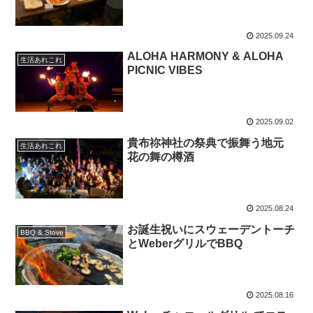
2025.09.24
ALOHA HARMONY & ALOHA
生活あれこれ
PICNIC VIBES
2025.09.02
貴布祢神社の祭典で振舞う地元
生活あれこれ
花の舞の樽酒
2025.08.24
お誕生祝いにスウェーデントーチ
BBQ & Stove
とWeberグリルでBBQ
2025.08.16