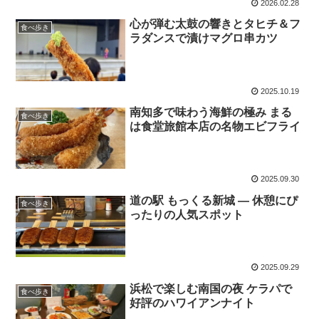
2026.02.28
心が弾む太鼓の響きとタヒチ＆フ
食べ歩き
ラダンスで漬けマグロ串カツ
2025.10.19
南知多で味わう海鮮の極み まる
食べ歩き
は食堂旅館本店の名物エビフライ
2025.09.30
道の駅 もっくる新城 ― 休憩にぴ
食べ歩き
ったりの人気スポット
2025.09.29
浜松で楽しむ南国の夜 ケラパで
食べ歩き
好評のハワイアンナイト