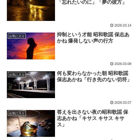
「忘れたいのに」「夢の彼方」
2026.03.14
抑制という才能 昭和歌謡 保志あ
お気に入り
かね 爆発しない声の行方
2026.03.08
何も変わらなかった朝 昭和歌謡
お気に入り
保志あかね「行き先のない切符」
2026.03.07
答えを出さない夜の昭和歌謡 保
お気に入り
志あかね「キサス キサス キサ
ス」