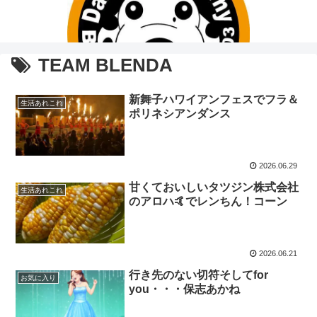
TEAM BLENDA
新舞子ハワイアンフェスでフラ＆
生活あれこれ
ポリネシアンダンス
2026.06.29
甘くておいしいタツジン株式会社
生活あれこれ
のアロハ🤙でレンちん！コーン
2026.06.21
行き先のない切符そしてfor
お気に入り
you・・・保志あかね