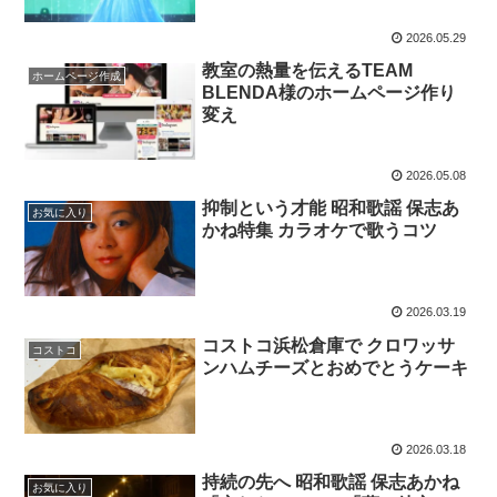
2026.05.29
教室の熱量を伝えるTEAM
ホームページ作成
BLENDA様のホームページ作り
変え
2026.05.08
抑制という才能 昭和歌謡 保志あ
お気に入り
かね特集 カラオケで歌うコツ
2026.03.19
コストコ浜松倉庫で クロワッサ
コストコ
ンハムチーズとおめでとうケーキ
2026.03.18
持続の先へ 昭和歌謡 保志あかね
お気に入り