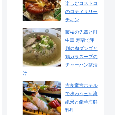
楽しむコストコ
のロティサリー
チキン
藤枝の先輩と町
中華 寿蘭で評
判の肉ダンゴと
鶏ガラスープの
チャーハン茶漬
け
吉良竜宮ホテル
で味わう三河湾
絶景と豪華海鮮
料理