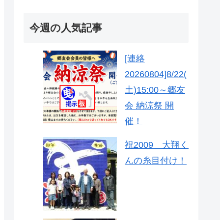
今週の人気記事
[連絡
20260804]8/22(
土)15:00～郷友
会 納涼祭 開
催！
祝2009 大翔く
んの糸目付け！