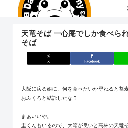
天竜そば 一心庵でしか食べら
そば
X
Facebook
大阪に戻る娘に、何を食べたいか尋ねると蕎
おふくろと結託したな？
まぁいいや。
圭くんもいるので、大箱が良いと高林の天竜そ