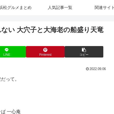
浜松グルメまとめ
人気記事一覧
関連サイ
れない 大穴子と大海老の船盛り天竜
LINE
Pinterest
コピー
2022.09.06
麦だって。
ば 一心庵