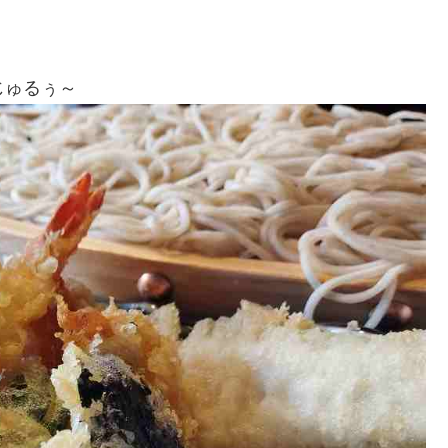
じゅるぅ～