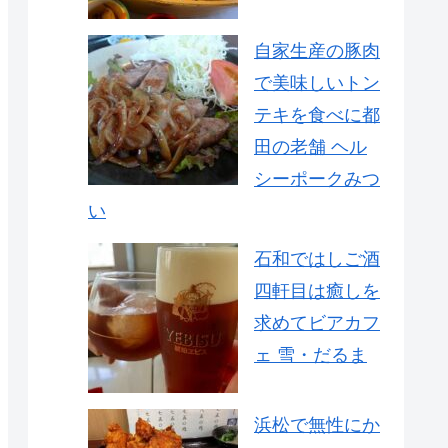
自家生産の豚肉
で美味しいトン
テキを食べに都
田の老舗 ヘル
シーポークみつ
い
石和ではしご酒
四軒目は癒しを
求めてビアカフ
ェ 雪・だるま
浜松で無性にか