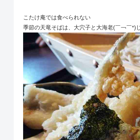
こたけ庵では食べられない
季節の天竜そばは、大穴子と大海老(￣￢￣*)