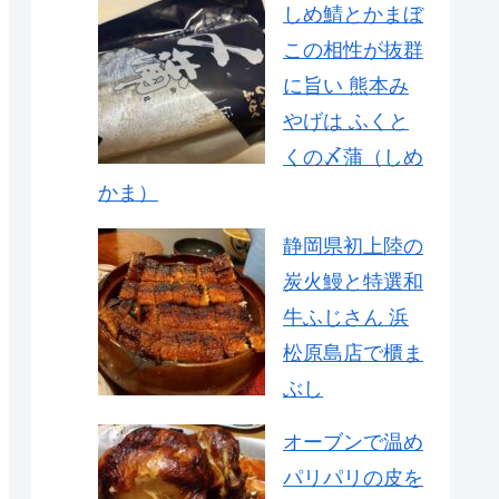
しめ鯖とかまぼ
この相性が抜群
に旨い 熊本み
やげは ふくと
くの〆蒲（しめ
かま）
静岡県初上陸の
炭火鰻と特選和
牛ふじさん 浜
松原島店で櫃ま
ぶし
オーブンで温め
パリパリの皮を