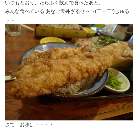
いつもどおり、たらふく飲んで食べたあと、
みんな食べている あなご天丼ざるセット(￣￢￣*)じゅる
ぅ～
さて、お味は・・・・