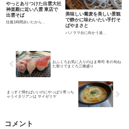
やっとありつけた出雲大社
神楽殿に近い八雲 東店で
美味しい蕎麦を美しい景観
出雲そば
で静かに味わいたい手打そ
往復1時間歩いたから...
ばやまさと
パノラマ台に向かう途...
おふくろお気に入りのはま寿司 冬の旬ね
た祭りでまぐろ三種盛り
まっすぐ帰ればいいのにやっぱり寄っち
ゃうイタリアンは サイゼリヤ
コメント