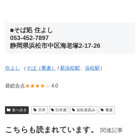
■そば処 住よし
053-452-7897
静岡県浜松市中区海老塚2-17-26
住よし
（
そば（蕎麦）
/
新浜松駅
、
浜松駅
）
昼総合点
★★★★
☆
4.0
食べ歩き
天丼
日本酒
浜松昼呑み
蕎麦
こちらも読まれています。
関連記事