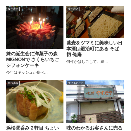
食べ歩き
食べ歩き
蕎麦をツマミに美味しい日
本酒は鍛治町にある そば
妹の誕生会に洋菓子の森
切 俺庵
MIGNONで さくらいちご
何件かはしごして、締...
シフォンケーキ
今年はキッシュが食べ...
食べ歩き
生活あれこれ
浜松昼呑み２軒目 ちょい
味のわかるお客さんに売る