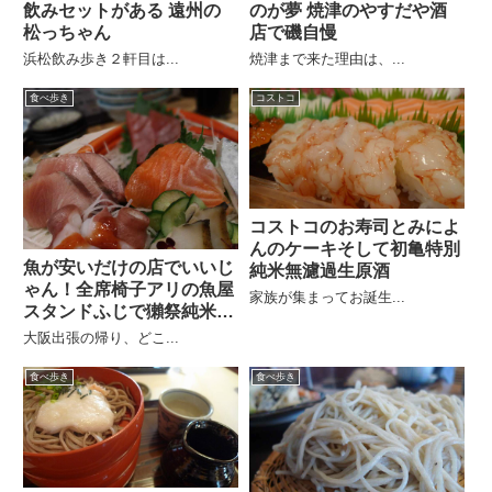
飲みセットがある 遠州の
のが夢 焼津のやすだや酒
松っちゃん
店で磯自慢
浜松飲み歩き２軒目は...
焼津まで来た理由は、...
食べ歩き
コストコ
コストコのお寿司とみによ
んのケーキそして初亀特別
魚が安いだけの店でいいじ
純米無濾過生原酒
ゃん！全席椅子アリの魚屋
家族が集まってお誕生...
スタンドふじで獺祭純米大
吟醸
大阪出張の帰り、どこ...
食べ歩き
食べ歩き