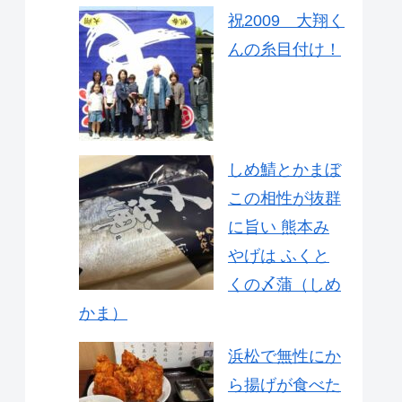
祝2009 大翔く
んの糸目付け！
しめ鯖とかまぼ
この相性が抜群
に旨い 熊本み
やげは ふくと
くの〆蒲（しめ
かま）
浜松で無性にか
ら揚げが食べた