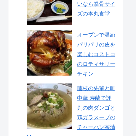
いなら拳骨サイ
ズの本丸食堂
オーブンで温め
パリパリの皮を
楽しむコストコ
のロティサリー
チキン
藤枝の先輩と町
中華 寿蘭で評
判の肉ダンゴと
鶏ガラスープの
チャーハン茶漬