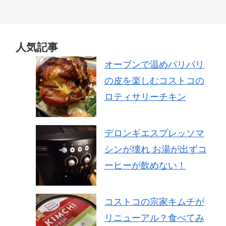
人気記事
オーブンで温めパリパリ
の皮を楽しむコストコの
ロティサリーチキン
デロンギエスプレッソマ
シンが壊れ お湯が出ずコ
ーヒーが飲めない！
コストコの宗家キムチが
リニューアル？食べてみ