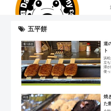
五平餅
道
食べ歩き
ト
浜松
立ち
滞が
使っ
焼
料理
た