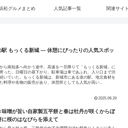
浜松グルメまとめ
人気記事一覧
関連サイ
の駅 もっくる新城 ― 休憩にぴったりの人気スポッ
から南知多へ向かう途中。高速を一旦降りて「もっくる新城」に
寄った。日曜日の昼下がり。駐車場は車であふれ、入り口まで渋
続いていた。もっくる新城は、新城市にある道の駅。地元食材を
た料理や名物の販売があり、休憩所としても人気が高い...
2025.09.29
き味噌が旨い自家製五平餅と春は牡丹が咲くからぼ
餅に桜のはなびらを添えて