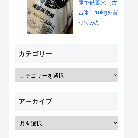
庫で備蓄米（古
古米）10kgを買
ってみた
カテゴリー
アーカイブ