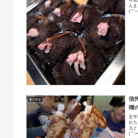
今朝
んま
(￣
信
食べ歩き
噌
五平
れち
ると
(￣