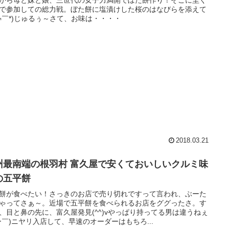
から母と妹と娘、三世代の女子力満開でぼた餅作り！そこに圭く
で参加しての総力戦。ぼた餅に塩漬けした桜のはなびらを添えて
￢￣*)じゅるぅ～さて、お味は・・・・
2018.03.21
州最南端の根羽村 富久屋で安くておいしいクルミ味
の五平餅
餅が食べたい！さっきのお店で売り切れですって言われ、ぶーた
ゃってさぁ～。近場で五平餅を食べられるお店をググったさ。す
、目と鼻の先に、富久屋発見(^^)vやっぱり持ってる男は違うねぇ
ー￣)ニヤリ入店して、早速のオーダーはもちろ...