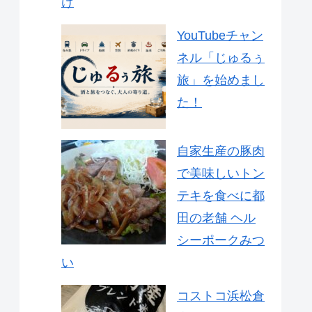
け
YouTubeチャン
ネル「じゅるぅ
旅」を始めまし
た！
自家生産の豚肉
で美味しいトン
テキを食べに都
田の老舗 ヘル
シーポークみつ
い
コストコ浜松倉