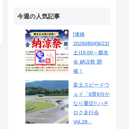
今週の人気記事
[連絡
20260804]8/22(
土)15:00～郷友
会 納涼祭 開
催！
富士スピードウ
ェイ「8度6分か
なり重症!! ハチ
ロク走行会
Vol.28」