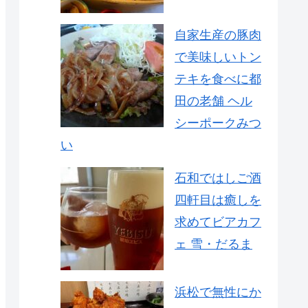
自家生産の豚肉
で美味しいトン
テキを食べに都
田の老舗 ヘル
シーポークみつ
い
石和ではしご酒
四軒目は癒しを
求めてビアカフ
ェ 雪・だるま
浜松で無性にか