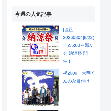
今週の人気記事
[連絡
20260804]8/22(
土)15:00～郷友
会 納涼祭 開
催！
祝2009 大翔く
んの糸目付け！