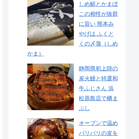
しめ鯖とかまぼ
この相性が抜群
に旨い 熊本み
やげは ふくと
くの〆蒲（しめ
かま）
静岡県初上陸の
炭火鰻と特選和
牛ふじさん 浜
松原島店で櫃ま
ぶし
オーブンで温め
パリパリの皮を