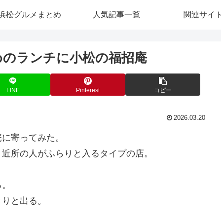
浜松グルメまとめ
人気記事一覧
関連サイ
めのランチに小松の福招庵
LINE
Pinterest
コピー
2026.03.20
庵に寄ってみた。
、近所の人がふらりと入るタイプの店。
る。
きりと出る。