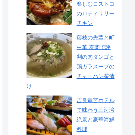
楽しむコストコ
のロティサリー
チキン
藤枝の先輩と町
中華 寿蘭で評
判の肉ダンゴと
鶏ガラスープの
チャーハン茶漬
け
吉良竜宮ホテル
で味わう三河湾
絶景と豪華海鮮
料理