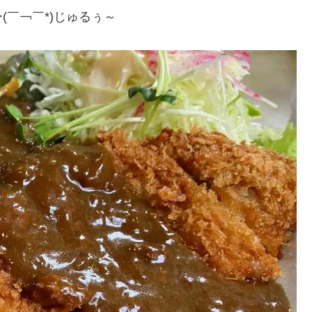
￣￢￣*)じゅるぅ～