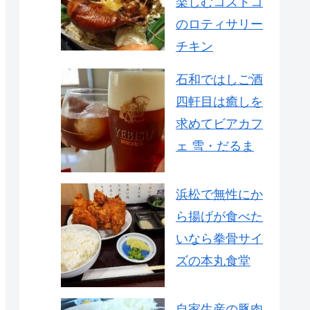
楽しむコストコ
のロティサリー
チキン
石和ではしご酒
四軒目は癒しを
求めてビアカフ
ェ 雪・だるま
浜松で無性にか
ら揚げが食べた
いなら拳骨サイ
ズの本丸食堂
自家生産の豚肉