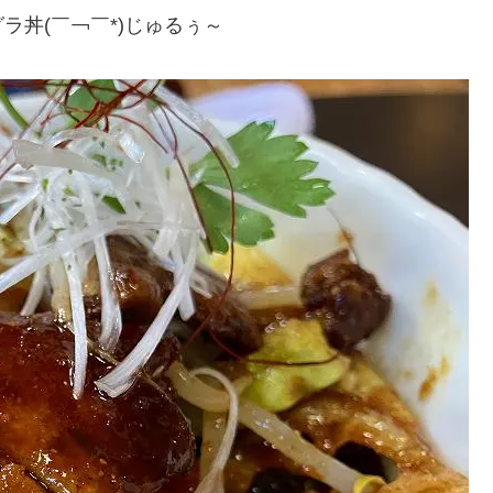
丼(￣￢￣*)じゅるぅ～