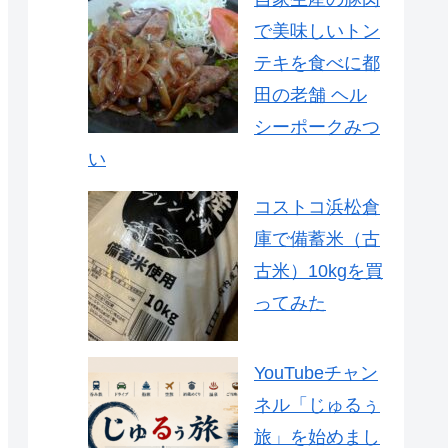
で美味しいトン
テキを食べに都
田の老舗 ヘル
シーポークみつ
い
コストコ浜松倉
庫で備蓄米（古
古米）10kgを買
ってみた
YouTubeチャン
ネル「じゅるぅ
旅」を始めまし