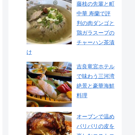
藤枝の先輩と町
中華 寿蘭で評
判の肉ダンゴと
鶏ガラスープの
チャーハン茶漬
け
吉良竜宮ホテル
で味わう三河湾
絶景と豪華海鮮
料理
オーブンで温め
パリパリの皮を