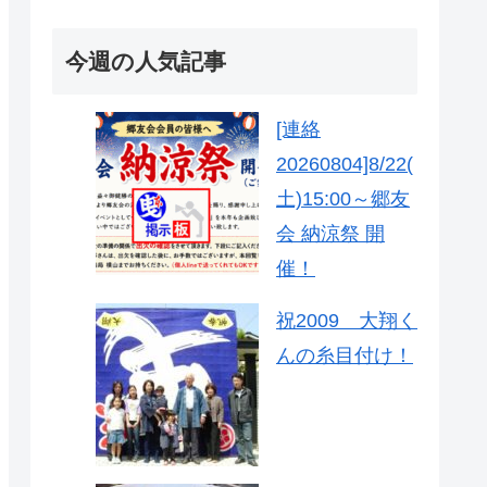
今週の人気記事
[連絡
20260804]8/22(
土)15:00～郷友
会 納涼祭 開
催！
祝2009 大翔く
んの糸目付け！