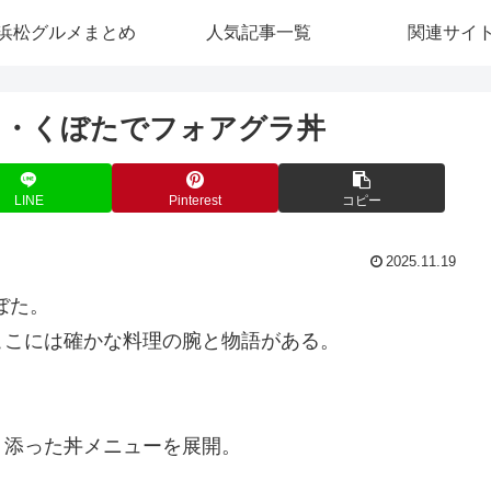
浜松グルメまとめ
人気記事一覧
関連サイ
ェ・くぼたでフォアグラ丼
LINE
Pinterest
コピー
2025.11.19
ぼた。
ここには確かな料理の腕と物語がある。
り添った丼メニューを展開。