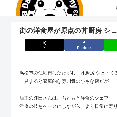
街の洋食屋が原点の丼厨房 シ
X
Facebook
浜松市の住宅街にたたずむ、丼厨房 シェ・く
一見すると家庭的な雰囲気の小さな店だが、
店主の窪田さんは、もともと洋食のシェフ。
洋食の技をベースにしながら、より日常に寄