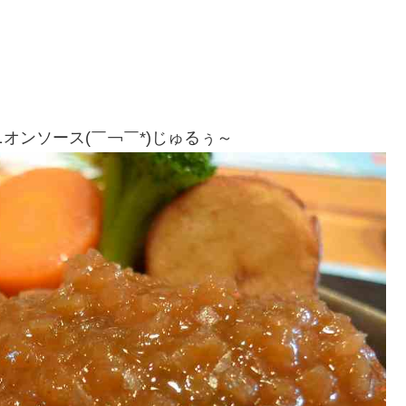
オンソース(￣￢￣*)じゅるぅ～