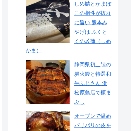
しめ鯖とかまぼ
この相性が抜群
に旨い 熊本み
やげは ふくと
くの〆蒲（しめ
かま）
静岡県初上陸の
炭火鰻と特選和
牛ふじさん 浜
松原島店で櫃ま
ぶし
オーブンで温め
パリパリの皮を