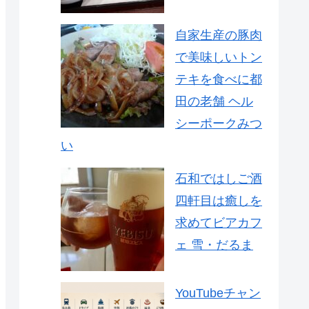
自家生産の豚肉
で美味しいトン
テキを食べに都
田の老舗 ヘル
シーポークみつ
い
石和ではしご酒
四軒目は癒しを
求めてビアカフ
ェ 雪・だるま
YouTubeチャン