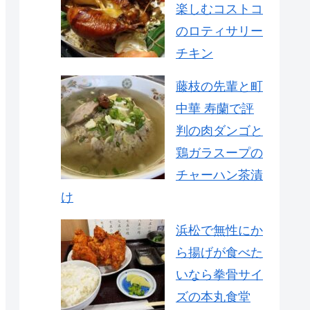
楽しむコストコ
のロティサリー
チキン
藤枝の先輩と町
中華 寿蘭で評
判の肉ダンゴと
鶏ガラスープの
チャーハン茶漬
け
浜松で無性にか
ら揚げが食べた
いなら拳骨サイ
ズの本丸食堂