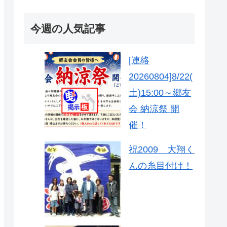
今週の人気記事
[連絡
20260804]8/22(
土)15:00～郷友
会 納涼祭 開
催！
祝2009 大翔く
んの糸目付け！