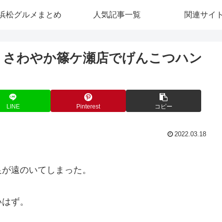
浜松グルメまとめ
人気記事一覧
関連サイ
 さわやか篠ケ瀬店でげんこつハン
LINE
Pinterest
コピー
2022.03.18
足が遠のいてしまった。
いはず。