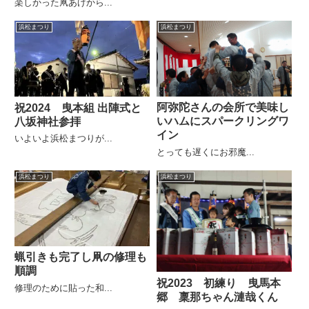
楽しかった凧あげから...
浜松まつり
浜松まつり
阿弥陀さんの会所で美味し
祝2024 曳本組 出陣式と
いハムにスパークリングワ
八坂神社参拝
イン
いよいよ浜松まつりが...
とっても遅くにお邪魔...
浜松まつり
浜松まつり
蝋引きも完了し凧の修理も
順調
祝2023 初練り 曳馬本
修理のために貼った和...
郷 稟那ちゃん漣哉くん