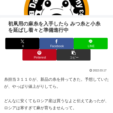
初凧用の麻糸を入手したら みつ糸と小糸
を延ばし着々と準備進行中
X
Facebook
LINE
Pinterest
コピー
2022.03.17
糸担当３１１０が、新品の糸を持ってきた。予想していた
が、やっぱり値上がりしてら。
どんなに安くてもロシア産は買うなよと伝えてあったが、
ロシアは寒すぎて麻が育ちませんって。