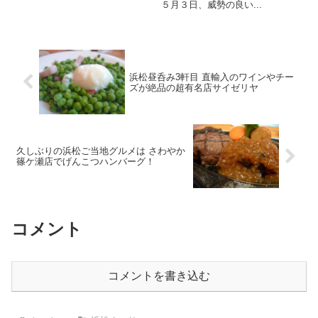
５月３日、威勢の良い...
浜松昼呑み3軒目 直輸入のワインやチー
ズが絶品の超有名店サイゼリヤ
久しぶりの浜松ご当地グルメは さわやか
篠ケ瀬店でげんこつハンバーグ！
コメント
コメントを書き込む