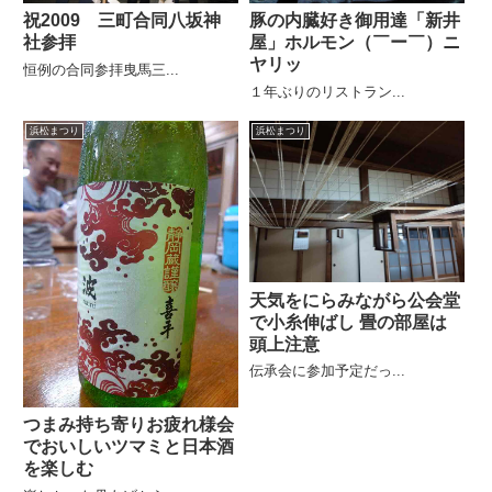
祝2009 三町合同八坂神
豚の内臓好き御用達「新井
社参拝
屋」ホルモン（￣ー￣）ニ
ヤリッ
恒例の合同参拝曳馬三...
１年ぶりのリストラン...
浜松まつり
浜松まつり
天気をにらみながら公会堂
で小糸伸ばし 畳の部屋は
頭上注意
伝承会に参加予定だっ...
つまみ持ち寄りお疲れ様会
でおいしいツマミと日本酒
を楽しむ