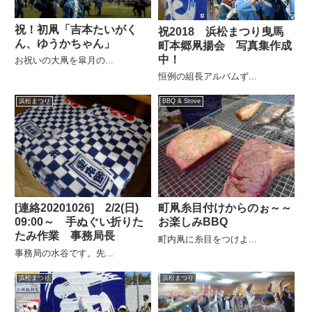
祝！初凧「吉本たいがく
祝2018 浜松まつり曳馬
ん、ゆうかちゃん」
町本郷凧揚会 写真集作成
中！
お祝いの大凧を皐月の...
恒例の組長アルバムず...
浜松まつり
BBQ & Stove
[連絡20201026] 2/2(日)
町凧糸目付けからのぉ～～
09:00～ 手ぬぐい折りた
お楽しみBBQ
たみ作業 事務局長
町内凧に糸目をつけよ...
事務局の水谷です。先...
浜松まつり
浜松まつり