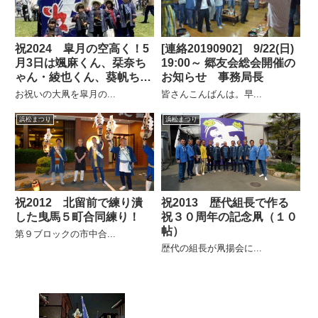
祝2024 皐月の空高く！5
[連絡20190902] 9/22(日)
月3日は颯⿇くん、栞奈ち
19:00～ 郷友会総会開催の
ゃん・綾也くん、葵帆ちゃ
お知らせ 事務局長
ん・朱莉ちゃん、茉⽩ちゃ
お祝いの大凧を皐月の...
皆さんこんばんは。早...
んの初凧と凧合戦
浜松まつり
浜松まつり
祝2012 北留前で練り潰
祝2013 歴代組長で作る
した曳馬５町合同練り！
祝３０周年の記念凧（１０
帖）
第９ブロックの市中合...
歴代の組長が凧揚会に...