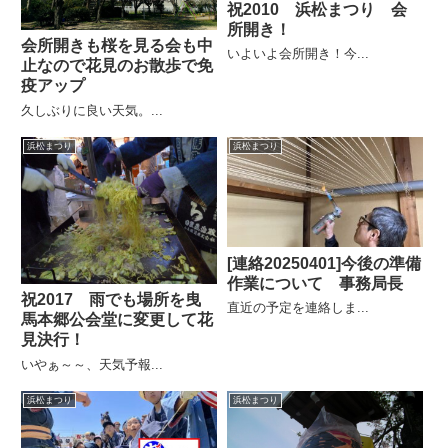
祝2010 浜松まつり 会
所開き！
会所開きも桜を見る会も中
いよいよ会所開き！今...
止なので花見のお散歩で免
疫アップ
久しぶりに良い天気。...
浜松まつり
浜松まつり
[連絡20250401]今後の準備
作業について 事務局長
祝2017 雨でも場所を曳
直近の予定を連絡しま...
馬本郷公会堂に変更して花
見決行！
いやぁ～～、天気予報...
浜松まつり
浜松まつり