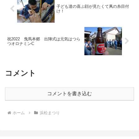
子ども達の喜ぶ顔が見たくて凧の糸目付
け！
祝2022 曳馬本郷 出陣式は元気はつら
つオロナミンC
コメント
コメントを書き込む
ホーム
浜松まつり