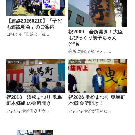
【連絡20260210】「子ど
も連説明会」のご案内
祝2009 会所開き！大臣
日頃より「自治会」及...
もびっくり初子ちゃん
(^^)v
会所に提灯が灯ると、...
浜松まつり
浜松まつり
祝2018 浜松まつり 曳馬
祝2026 浜松まつり 曳馬町
町本郷組 の会所開き
本郷 会所開き！
いよいよ会所開き！今...
いよいよ会所が開いた...