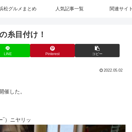
浜松グルメまとめ
人気記事一覧
関連サイ
の糸目付け！
LINE
Pinterest
コピー
2022.05.02
開催した。
ー‾）ニヤリッ