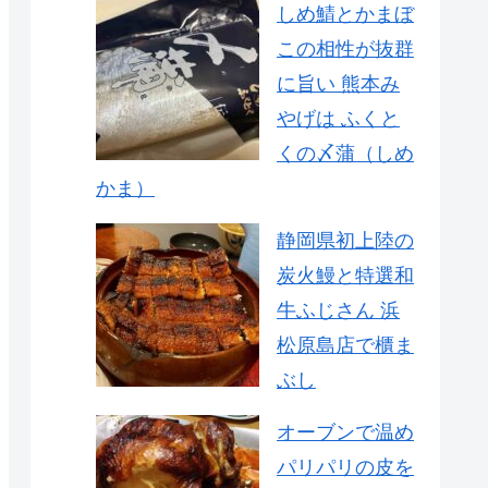
しめ鯖とかまぼ
この相性が抜群
に旨い 熊本み
やげは ふくと
くの〆蒲（しめ
かま）
静岡県初上陸の
炭火鰻と特選和
牛ふじさん 浜
松原島店で櫃ま
ぶし
オーブンで温め
パリパリの皮を