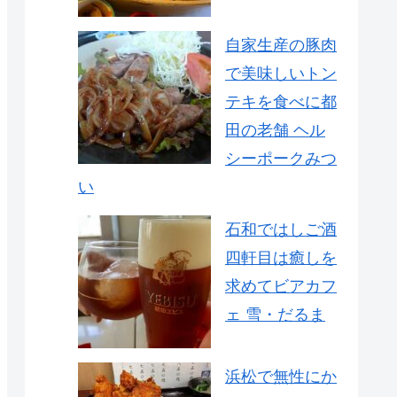
自家生産の豚肉
で美味しいトン
テキを食べに都
田の老舗 ヘル
シーポークみつ
い
石和ではしご酒
四軒目は癒しを
求めてビアカフ
ェ 雪・だるま
浜松で無性にか