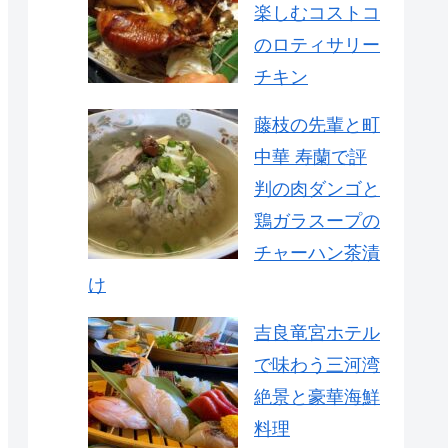
楽しむコストコ
のロティサリー
チキン
藤枝の先輩と町
中華 寿蘭で評
判の肉ダンゴと
鶏ガラスープの
チャーハン茶漬
け
吉良竜宮ホテル
で味わう三河湾
絶景と豪華海鮮
料理