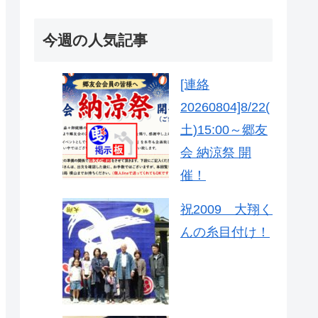
今週の人気記事
[連絡
20260804]8/22(
土)15:00～郷友
会 納涼祭 開
催！
祝2009 大翔く
んの糸目付け！