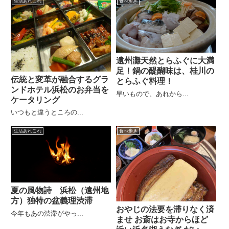
生活あれこれ
食べ歩き
遠州灘天然とらふぐに大満
足！鍋の醍醐味は、桂川の
伝統と変革が融合するグラ
とらふぐ料理！
ンドホテル浜松のお弁当を
早いもので、あれから...
ケータリング
いつもと違うところの...
生活あれこれ
食べ歩き
夏の風物詩 浜松（遠州地
方）独特の盆義理渋滞
おやじの法要を滞りなく済
今年もあの渋滞がやっ...
ませ お斎はお寺からほど