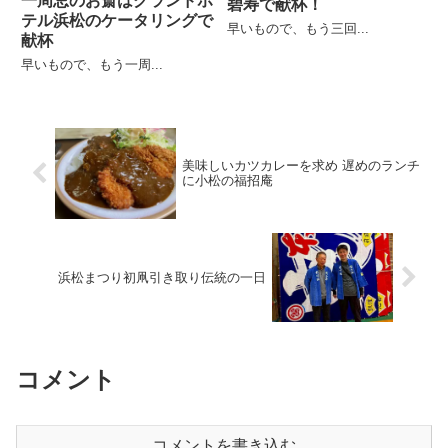
一周忌のお斎はグランドホ
碧寿で献杯！
テル浜松のケータリングで
早いもので、もう三回...
献杯
早いもので、もう一周...
美味しいカツカレーを求め 遅めのランチ
に小松の福招庵
浜松まつり初凧引き取り伝統の一日
コメント
コメントを書き込む