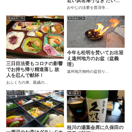
近い浜名湖うなぎ だいだ
ら
おやじの法要を普済寺...
生活あれこれ
生活あれこれ
今年も松明を焚いてお出迎
え遠州地方のお盆（盆義
三日目法要もコロナの影響
理）
でお持ち帰り精進落し 故
遠州地方独特の盆切り...
人を忍んで献杯！
おふくろの弟、親戚の...
テイクアウト
食べ歩き
桂川の湯葉会席に久保田の