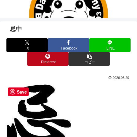
忌中
X
Facebook
LINE
Pinterest
コピー
2026.03.20
Save