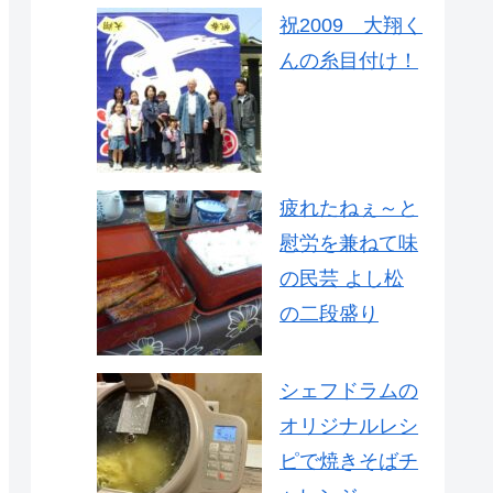
祝2009 大翔く
んの糸目付け！
疲れたねぇ～と
慰労を兼ねて味
の民芸 よし松
の二段盛り
シェフドラムの
オリジナルレシ
ピで焼きそばチ