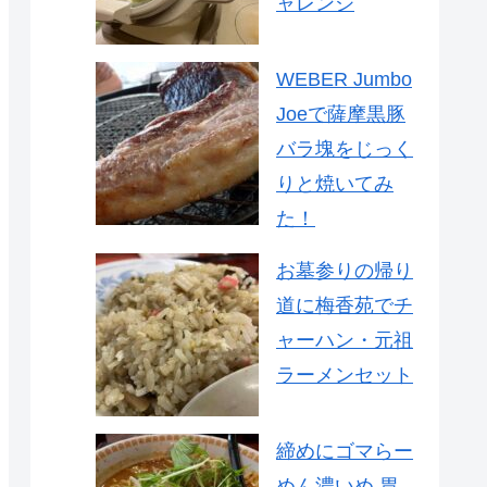
ャレンジ
WEBER Jumbo
Joeで薩摩黒豚
バラ塊をじっく
りと焼いてみ
た！
お墓参りの帰り
道に梅香苑でチ
ャーハン・元祖
ラーメンセット
締めにゴマらー
めん濃いめ 胃