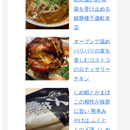
袋を受け止める
錦華楼千歳町本
店
オーブンで温め
パリパリの皮を
楽しむコストコ
のロティサリー
チキン
しめ鯖とかまぼ
この相性が抜群
に旨い 熊本み
やげは ふくと
くの〆蒲（しめ