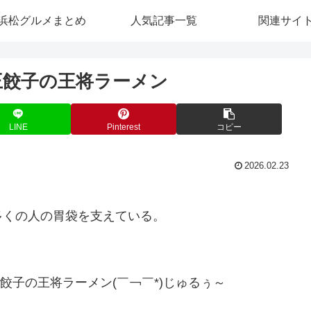
浜松グルメまとめ
人気記事一覧
関連サイ
王餃子の王将ラーメン
LINE
Pinterest
コピー
2026.02.23
。
多くの人の胃袋を支えている。
餃子の王将ラーメン(￣￢￣*)じゅるぅ～