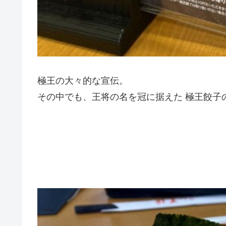
極王の大々的な宣伝。
その中でも、王将の名を冠に据えた 極王餃子