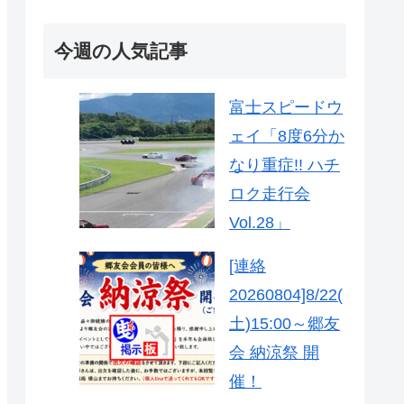
今週の人気記事
富士スピードウ
ェイ「8度6分か
なり重症!! ハチ
ロク走行会
Vol.28」
[連絡
20260804]8/22(
土)15:00～郷友
会 納涼祭 開
催！