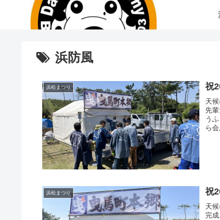
浜防風
祝
浜松まつり
天候
先輩
うふ
ら会
祝
浜松まつり
天候
完成