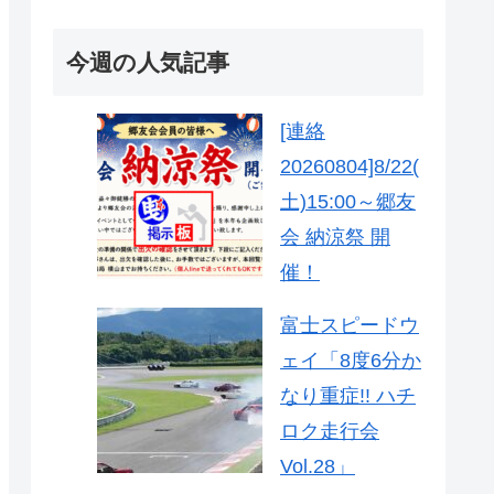
今週の人気記事
[連絡
20260804]8/22(
土)15:00～郷友
会 納涼祭 開
催！
富士スピードウ
ェイ「8度6分か
なり重症!! ハチ
ロク走行会
Vol.28」