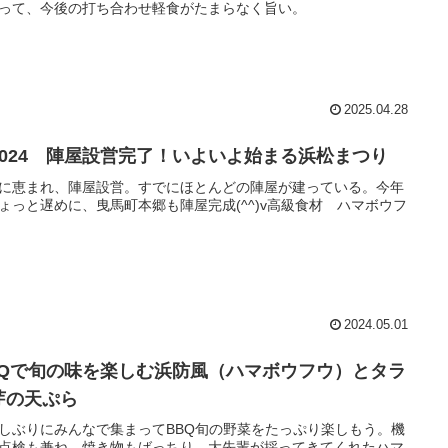
って、今後の打ち合わせ軽食がたまらなく旨い。
2025.04.28
2024 陣屋設営完了！いよいよ始まる浜松まつり
に恵まれ、陣屋設営。すでにほとんどの陣屋が建っている。今年
ょっと遅めに、曳馬町本郷も陣屋完成(^^)v高級食材 ハマボウフ
2024.05.01
BQで旬の味を楽しむ浜防風（ハマボウフウ）とタラ
芽の天ぷら
しぶりにみんなで集まってBBQ旬の野菜をたっぷり楽しもう。機
点検も兼ね、焼き物もばっちり。大先輩が採ってきてくれたハマ