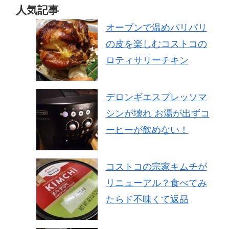
人気記事
オーブンで温めパリパリ
の皮を楽しむコストコの
ロティサリーチキン
デロンギエスプレッソマ
シンが壊れ お湯が出ずコ
ーヒーが飲めない！
コストコの宗家キムチが
リニューアル？食べてみ
たらド不味くて返品