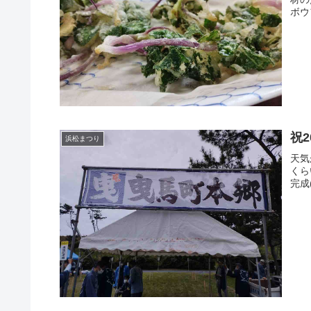
ボウ
祝
浜松まつり
天気
くら
完成