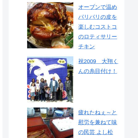
オーブンで温め
パリパリの皮を
楽しむコストコ
のロティサリー
チキン
祝2009 大翔く
んの糸目付け！
疲れたねぇ～と
慰労を兼ねて味
の民芸 よし松