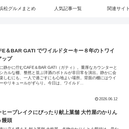
浜松グルメまとめ
人気記事一覧
関連サイ
FE＆BAR GATI でワイルドターキー８年のトワイ
アップ
に静かに佇むCAFE＆BAR GATI（ガティ）。重厚なカウンターと
シカルな棚、整然と並ぶ洋酒のボトルが非日常を演出。静かに会
楽しむにも、一人で過ごすにも心地よい場所。背面の棚にはウイ
ーやリキュールがずらり。今日は、ワイルド...
2026.06.12
ーヒーブレイクにぴったり献上菓舗 大竹屋のかりん
う饅頭