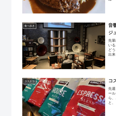
音
食べ歩き
ジ
先輩
いる
どう
出来
コ
コストコ
先週
ール
ら、
と、