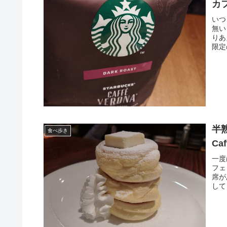
カ
いつ
無い
りあ
限定
半
食べ歩き
Ca
一度
フェ
席が
して