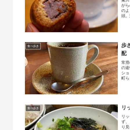
菊川
がら
のよ
頭。
歩
食べ歩き
配
常滑
の途
ショ
町ら
リ
食べ歩き
リッ
ず、
り見