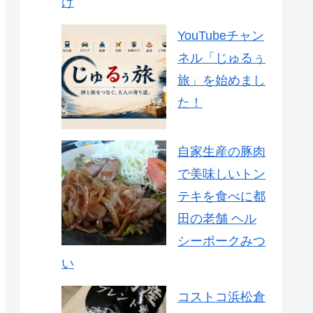
け
YouTubeチャン
ネル「じゅるぅ
旅」を始めまし
た！
自家生産の豚肉
で美味しいトン
テキを食べに都
田の老舗 ヘル
シーポークみつ
い
コストコ浜松倉