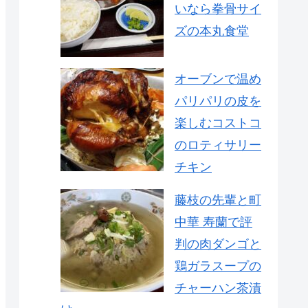
いなら拳骨サイ
ズの本丸食堂
オーブンで温め
パリパリの皮を
楽しむコストコ
のロティサリー
チキン
藤枝の先輩と町
中華 寿蘭で評
判の肉ダンゴと
鶏ガラスープの
チャーハン茶漬