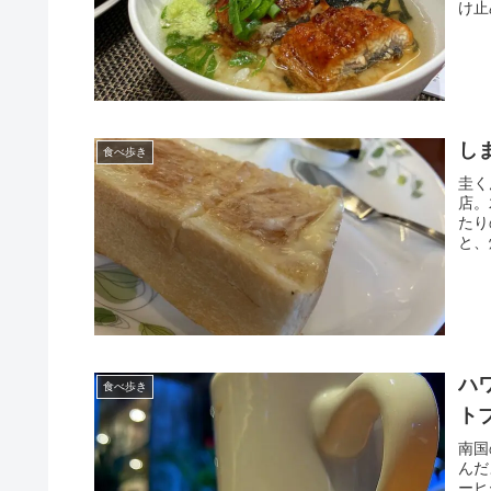
け止
し
食べ歩き
圭く
店。
たり
と、
ハ
食べ歩き
ト
南国
んだ
ーヒ