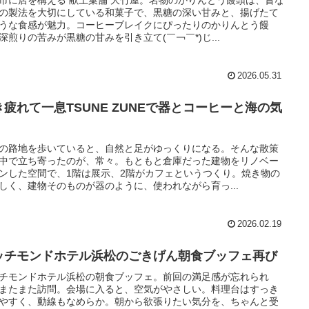
市に店を構える 献上菓舗 大竹屋。名物のかりんとう饅頭は、昔な
の製法を大切にしている和菓子で、黒糖の深い甘みと、揚げたて
うな食感が魅力。コーヒーブレイクにぴったりのかりんとう饅
深煎りの苦みが黒糖の甘みを引き立て(￣￢￣*)じ...
2026.05.31
き疲れて一息TSUNE ZUNEで器とコーヒーと海の気
の路地を歩いていると、自然と足がゆっくりになる。そんな散策
中で立ち寄ったのが、常々。もともと倉庫だった建物をリノベー
ンした空間で、1階は展示、2階がカフェというつくり。焼き物の
しく、建物そのものが器のように、使われながら育っ...
2026.02.19
ッチモンドホテル浜松のごきげん朝食ブッフェ再び
チモンドホテル浜松の朝食ブッフェ。前回の満足感が忘れられ
またまた訪問。会場に入ると、空気がやさしい。料理台はすっき
やすく、動線もなめらか。朝から欲張りたい気分を、ちゃんと受