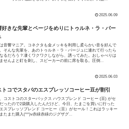
2025.06.09
響好きな先輩とページをめりにトゥルネ・ラ・パー
ュ
は音響マニア。コネクタも金メッキを利用し柔らかい音を好んで
。そんな先輩を、あのトゥルネ・ラ・パージュに連れて行ったら
なるだろう？凄くワクワクしながら、誘ってみた。おしゃべりは
ませんよと釘を刺し、スピーカーの前に席を取る。圧倒...
2025.06.03
ストコでスタバのエスプレッソコーヒー豆が割引
、コストコのスターバックス ハウスブレンド コーヒー (豆) がセ
だったので2袋購入したんだけど、今日、たまごを買いに行った
エスプレッソブレンド コーヒー（豆）がセール！これはラッキー
またまた購入(^^)v赤緑赤緑のジグザグ...