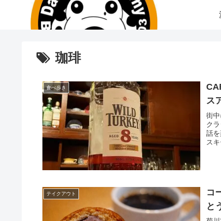
珈琲
CA
食べ歩き
ス
街中
クラ
話を
スキ
コ
テイクアウト
と