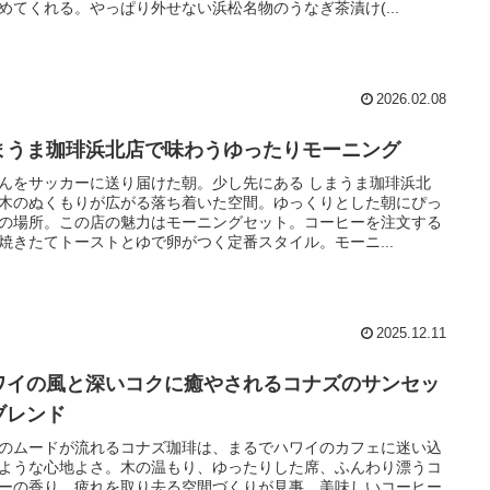
めてくれる。やっぱり外せない浜松名物のうなぎ茶漬け(...
2026.02.08
まうま珈琲浜北店で味わうゆったりモーニング
んをサッカーに送り届けた朝。少し先にある しまうま珈琲浜北
木のぬくもりが広がる落ち着いた空間。ゆっくりとした朝にぴっ
の場所。この店の魅力はモーニングセット。コーヒーを注文する
焼きたてトーストとゆで卵がつく定番スタイル。モーニ...
2025.12.11
ワイの風と深いコクに癒やされるコナズのサンセッ
ブレンド
のムードが流れるコナズ珈琲は、まるでハワイのカフェに迷い込
ような心地よさ。木の温もり、ゆったりした席、ふんわり漂うコ
ーの香り。疲れを取り去る空間づくりが見事。美味しいコーヒー