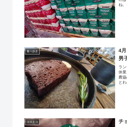
ね。
4月
食べ歩き
男
ラン
休業
農協
とわ
チ
コストコ