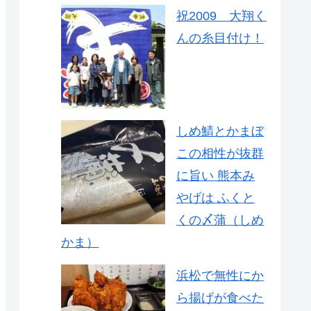
祝2009 大翔く
んの糸目付け！
しめ鯖とかまぼ
この相性が抜群
に旨い 熊本み
やげは ふくと
くの〆蒲（しめ
かま）
浜松で無性にか
ら揚げが食べた