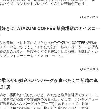
みたくて、サンセットブレンド。やさしい苦味が広がり...
2025.12.03
好きにTATAZUMI COFFEE 焙煎場店のアイスコー
ー
りの美味しさにお気に入りとなったTATAZUMI COFFEE 焙煎場
スイーツをごちそうしてくれたお礼に、飲みに行こう。一歩店内
を踏み入れると、鼻腔をくすぐる香ばしい焙煎香。美味しかった
りブレンドコーヒーをアイスで(￣￢￣*...
2025.09.06
の柔らかい煮込みハンバーグが食べたくて船越の逸
珈琲店
温かい雰囲気に浸りたいなと、友だちと逸屋珈琲店でランチ。こ
、老夫婦が経営する雰囲気のあるお店。そして、ランチメニュー
家製煮込みハンバーグのみ(￣￢￣*)じゅるぅ～さて、お味
・・・予約の電話をしたら、快く引き受けてくれた。大盛...