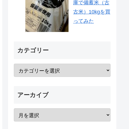
庫で備蓄米（古
古米）10kgを買
ってみた
カテゴリー
アーカイブ