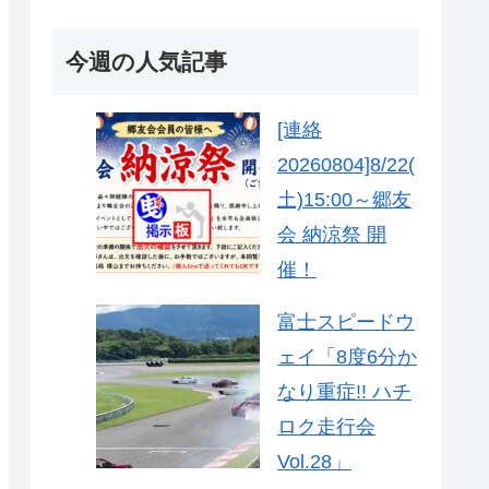
今週の人気記事
[連絡
20260804]8/22(
土)15:00～郷友
会 納涼祭 開
催！
富士スピードウ
ェイ「8度6分か
なり重症!! ハチ
ロク走行会
Vol.28」