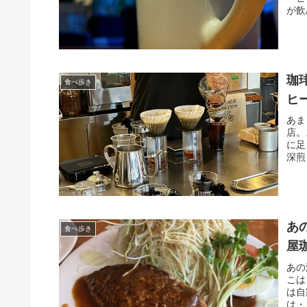
が飲
珈琲
食べ歩き
ヒ
あま
店。
に足
深煎
あ
食べ歩き
屋
あの
こは
は自
は・