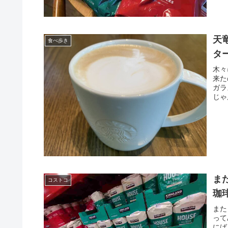
天
食べ歩き
タ
木々
来た
ガラ
じゃ
ま
コストコ
珈
また
って
にば