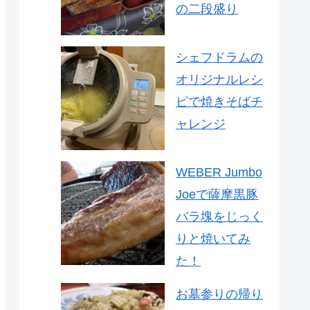
の二段盛り
シェフドラムの
オリジナルレシ
ピで焼きそばチ
ャレンジ
WEBER Jumbo
Joeで薩摩黒豚
バラ塊をじっく
りと焼いてみ
た！
お墓参りの帰り