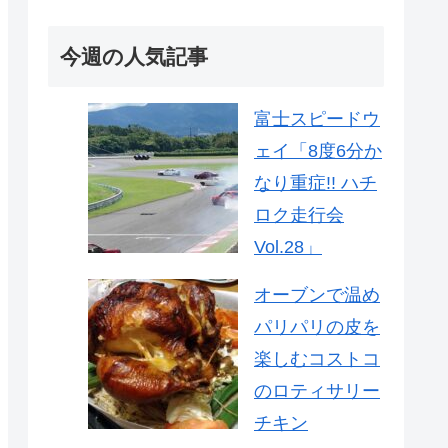
今週の人気記事
富士スピードウ
ェイ「8度6分か
なり重症!! ハチ
ロク走行会
Vol.28」
オーブンで温め
パリパリの皮を
楽しむコストコ
のロティサリー
チキン