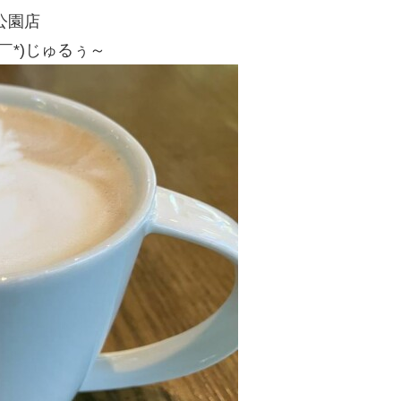
公園店
￣*)じゅるぅ～