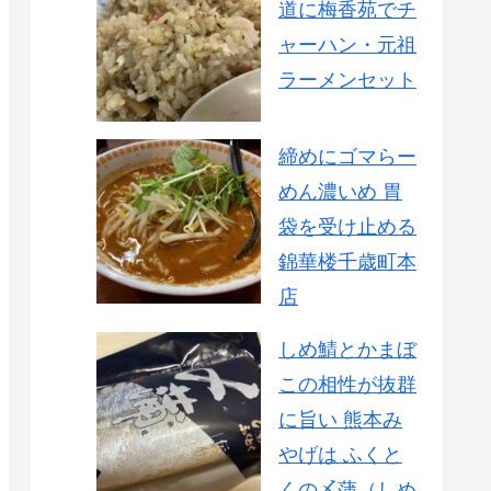
道に梅香苑でチ
ャーハン・元祖
ラーメンセット
締めにゴマらー
めん濃いめ 胃
袋を受け止める
錦華楼千歳町本
店
しめ鯖とかまぼ
この相性が抜群
に旨い 熊本み
やげは ふくと
くの〆蒲（しめ