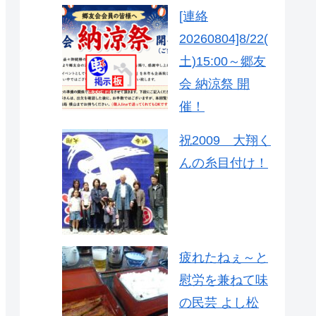
[連絡
20260804]8/22(
土)15:00～郷友
会 納涼祭 開
催！
祝2009 大翔く
んの糸目付け！
疲れたねぇ～と
慰労を兼ねて味
の民芸 よし松