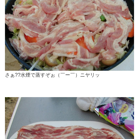
さぁ??水煙で蒸すぞぉ（￣ー￣）ニヤリッ