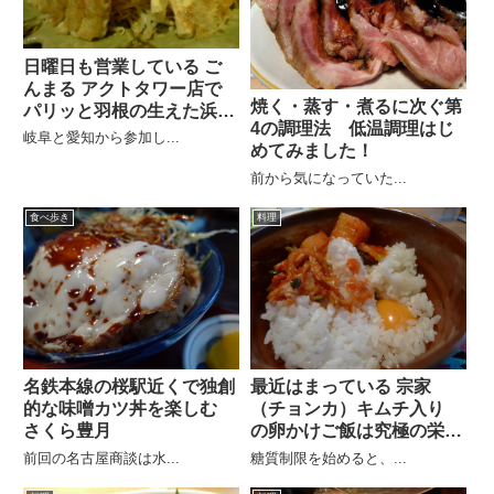
日曜日も営業している ご
んまる アクトタワー店で
焼く・蒸す・煮るに次ぐ第
パリッと羽根の生えた浜松
4の調理法 低温調理はじ
餃子
岐阜と愛知から参加し...
めてみました！
前から気になっていた...
食べ歩き
料理
名鉄本線の桜駅近くで独創
最近はまっている 宗家
的な味噌カツ丼を楽しむ
（チョンカ）キムチ入り
さくら豊月
の卵かけご飯は究極の栄養
食！
前回の名古屋商談は水...
糖質制限を始めると、...