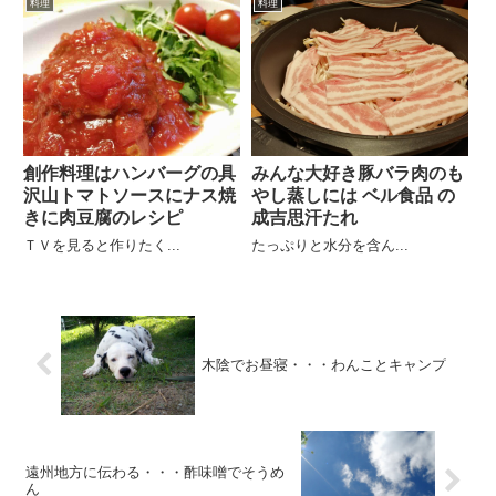
料理
料理
創作料理はハンバーグの具
みんな大好き豚バラ肉のも
沢山トマトソースにナス焼
やし蒸しには ベル食品 の
きに肉豆腐のレシピ
成吉思汗たれ
ＴＶを見ると作りたく...
たっぷりと水分を含ん...
木陰でお昼寝・・・わんことキャンプ
遠州地方に伝わる・・・酢味噌でそうめ
ん