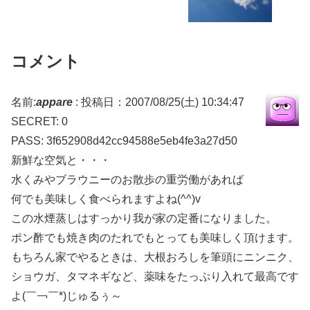
コメント
名前:
appare
:
投稿日：2007/08/25(土) 10:34:47
SECRET: 0
PASS: 3f652908d42cc94588e5eb4fe3a27d50
新鮮な空気と・・・
水くみやブラウニーのお散歩の重労働があれば
何でも美味しく食べられますよね(^^)v
この水煙蒸しはすっかり我が家の定番になりました。
ポン酢でも焼き肉のたれでもとっても美味しく頂けます。
もちろん家でやるときは、大根おろしを筆頭にニンニク、
ショウガ、タマネギなど、薬味をたっぷり入れて最高です
よ(￣￢￣*)じゅるぅ～