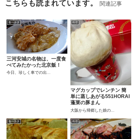
こちらも読まれています。
関連記事
食べ歩き
料理
三河安城の名物は、一度食
べてみたかった北京飯！
今日、珍しく車での出...
マグカップでレンチン 簡
単に蒸しあがる551HORAI
蓬莱の豚まん
大阪から帰郷した娘の...
食べ歩き
料理