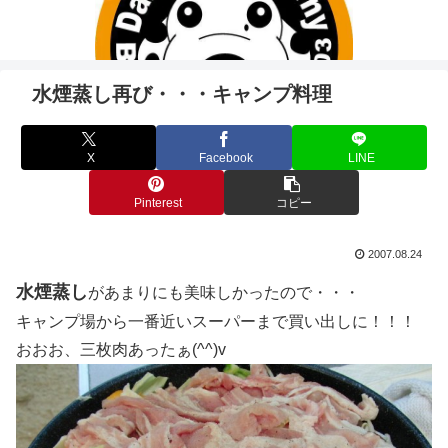
水煙蒸し再び・・・キャンプ料理
X
Facebook
LINE
Pinterest
コピー
2007.08.24
水煙蒸し
があまりにも美味しかったので・・・
キャンプ場から一番近いスーパーまで買い出しに！！！
おおお、三枚肉あったぁ(^^)v