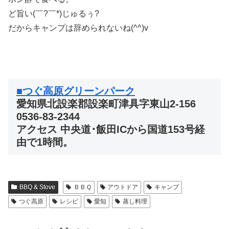
ど旨い(￣?￣*)じゅるぅ?
だからキャンプは辞められないね(^^)v
■つぐ高原グリーンパーク
愛知県北設楽郡設楽町津具字東山2-156
0536-83-2344
アクセス 中央道･飯田ICから国道153号経
由で1時間。
BBQ & Stove
ＢＢＱ
アウトドア
キャンプ
つぐ高原
レシピ
愛知
蒸し料理