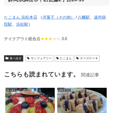
たこまん 浜松本店
（
洋菓子（その他）
/
八幡駅
、
遠州病
院駅
、
浜松駅
）
テイクアウト総合点
★★★
☆☆
3.0
食べ歩き
サンフェアリー
たこまん
チーズケーキ
こちらも読まれています。
関連記事
食べ歩き
浜松まつり