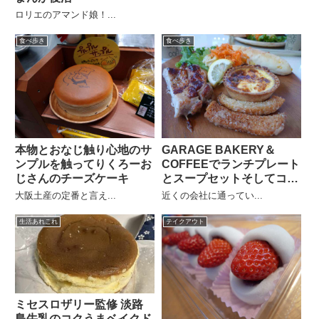
ロリエのアマンド娘！...
食べ歩き
食べ歩き
本物とおなじ触り心地のサ
GARAGE BAKERY＆
ンプルを触ってりくろーお
COFFEEでランチプレート
じさんのチーズケーキ
とスープセットそしてコー
ヒー
大阪土産の定番と言え...
近くの会社に通ってい...
生活あれこれ
テイクアウト
ミセスロザリー監修 淡路
島牛乳のコクうまベイクド