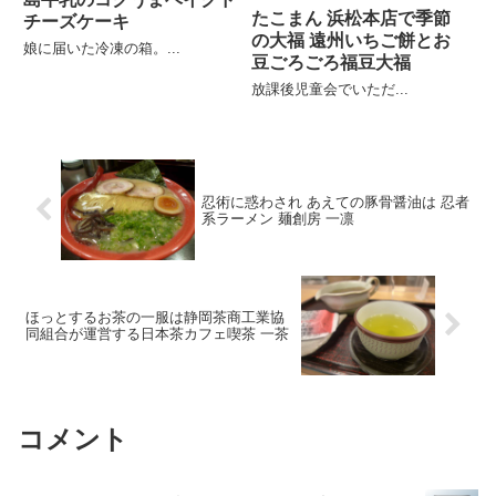
たこまん 浜松本店で季節
チーズケーキ
の大福 遠州いちご餅とお
娘に届いた冷凍の箱。...
豆ごろごろ福豆大福
放課後児童会でいただ...
忍術に惑わされ あえての豚骨醤油は 忍者
系ラーメン 麺創房 一凛
ほっとするお茶の一服は静岡茶商工業協
同組合が運営する日本茶カフェ喫茶 一茶
コメント