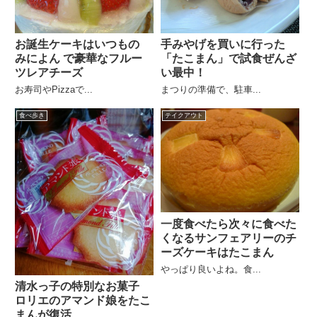
お誕生ケーキはいつもの
手みやげを買いに行った
みによん で豪華なフルー
「たこまん」で試食ぜんざ
ツレアチーズ
い最中！
お寿司やPizzaで...
まつりの準備で、駐車...
食べ歩き
テイクアウト
一度食べたら次々に食べた
くなるサンフェアリーのチ
ーズケーキはたこまん
やっぱり良いよね。食...
清水っ子の特別なお菓子
ロリエのアマンド娘をたこ
まんが復活