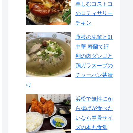
楽しむコストコ
のロティサリー
チキン
藤枝の先輩と町
中華 寿蘭で評
判の肉ダンゴと
鶏ガラスープの
チャーハン茶漬
け
浜松で無性にか
ら揚げが食べた
いなら拳骨サイ
ズの本丸食堂