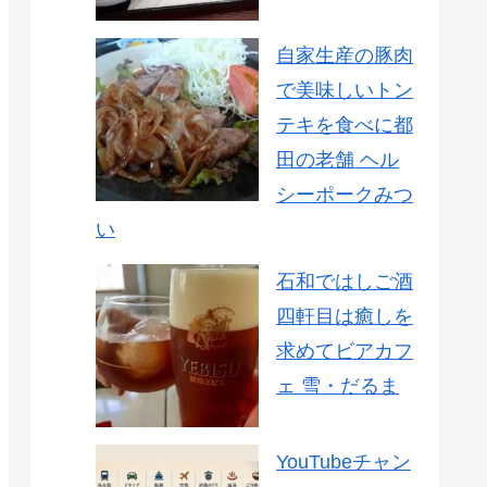
自家生産の豚肉
で美味しいトン
テキを食べに都
田の老舗 ヘル
シーポークみつ
い
石和ではしご酒
四軒目は癒しを
求めてビアカフ
ェ 雪・だるま
YouTubeチャン