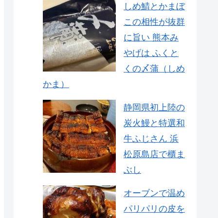
しめ鯖とかまぼ
この相性が抜群
に旨い 熊本み
やげは ふくと
くの〆蒲（しめ
かま）
静岡県初上陸の
炭火鰻と特選和
牛ふじさん 浜
松原島店で櫃ま
ぶし
オーブンで温め
パリパリの皮を