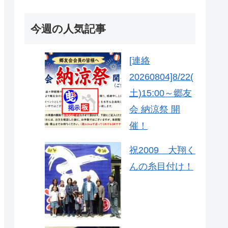
今週の人気記事
[連絡
20260804]8/22(
土)15:00～郷友
会 納涼祭 開
催！
祝2009 大翔く
んの糸目付け！