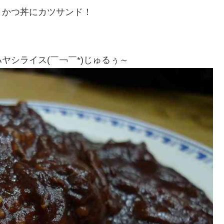
、かつ丼にカツサンド！
ヤシライス(￣￢￣*)じゅるぅ～