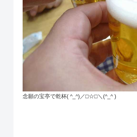
念願の宝亭で乾杯( ^_^)／□☆□＼(^_^ )