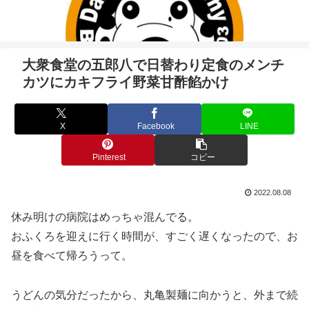
大衆食堂の五郎八で日替わり定食のメンチ
カツにカキフライ野菜甘酢餡かけ
X
Facebook
LINE
Pinterest
コピー
2022.08.08
休み明けの病院はめっちゃ混んでる。
おふくろを迎えに行く時間が、すごく遅くなったので、お
昼を食べて帰ろうって。
うどんの気分だったから、丸亀製麺に向かうと、外まで続