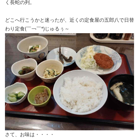
く長蛇の列。
どこへ行こうかと迷ったが、近くの定食屋の五郎八で日替
わり定食(￣￢￣*)じゅるぅ～
さて、お味は・・・・