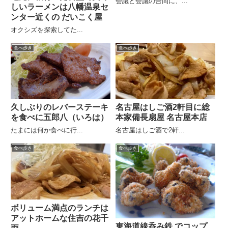
会議と会議の合間に、...
しいラーメンは八幡温泉セ
ンター近くの だいこく屋
オクシズを探索してた...
食べ歩き
食べ歩き
久しぶりのレバーステーキ
名古屋はしご酒2軒目に総
を食べに五郎八（いろは）
本家備長扇屋 名古屋本店
たまには何か食べに行...
名古屋はしご酒で2軒...
食べ歩き
食べ歩き
ボリューム満点のランチは
アットホームな住吉の花千
東海道線呑み鉄 でコップ