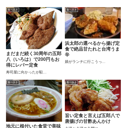
食べ歩き
食べ歩き
浜太郎の選べるから揚げ定
食で絶品甘たれと台湾うま
まだまだ続く30周年の五郎
辛
八（いろは）で200円もお
娘がランチに行こうっ...
得にレバー定食
寿司屋に向かったが駐...
食べ歩き
食べ歩き
旨い定食と言えば五郎八で
唐揚げの甘酢あんかけ
地元に根付いた食堂で美味