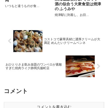
両
酒の似合う大衆食堂は焼津
いつもと違うものが食...
の ふうみや
焼津駅に到着し、お目...
コストコで豪華具材に濃厚クリームが大
満足 めんたいクリームペンネ
おひとりさま飲み放題のワンベロが素敵
すぎた焼肉ライク静岡呉服町店
コメント
コメントを書き込む