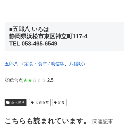
■五郎八 いろは
静岡県浜松市東区神立町117-4
TEL 053-465-6549
五郎八
（
定食・食堂
/
助信駅
、
八幡駅
）
昼総合点
★★
☆☆☆
2.5
食べ歩き
大衆食堂
定食
こちらも読まれています。
関連記事