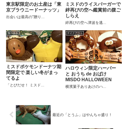
東京駅限定のお土産は「東
ミスドのライスバーガーで
京ブラウニードーナッツ」
絆再びの空へ鑑賞前の腹ご
しらえ
出会いは最高の"贈り...
絆再びの空へ津波を逃...
食べ歩き
テイクアウト
ミスドポケモンドーナツ期
ハロウィン限定ハーバー
間限定で 楽しい冬がまっ
と おうち de おばけ
てるよ
MISDO HALLOWEEN
「とびだせ！ ミスド...
横濱菓子ありあけのハ...
最近の「とうふ」はやんちゃ盛り！