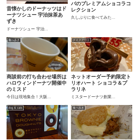
バのプレミアムショコラコ
昔懐かしのドーナッツはド
レクション
ーナツシュー 宇治抹茶あ
久しぶりに食べてみた...
ずき
ドーナツシュー 宇治...
食べ歩き
テイクアウト
商談前の打ち合わせ場所は
ネットオーダー予約限定ト
ハロウィンドーナツ開催中
リオハート ショコラ＆プ
のミスド
ラリネ
今日は現地集合！大阪...
ミスタードーナツ創業...
dog & cats
食べ歩き