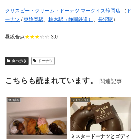
クリスピー・クリーム・ドーナツ マークイズ静岡店
（
ド
ーナツ
/
東静岡駅
、
柚木駅（静岡鉄道）
、
長沼駅
）
昼総合点
★★★
☆☆
3.0
食べ歩き
ドーナツ
こちらも読まれています。
関連記事
食べ歩き
テイクアウト
ミスタードーナツとゴディ