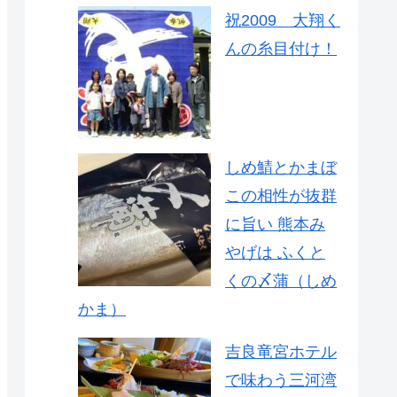
祝2009 大翔く
んの糸目付け！
しめ鯖とかまぼ
この相性が抜群
に旨い 熊本み
やげは ふくと
くの〆蒲（しめ
かま）
吉良竜宮ホテル
で味わう三河湾