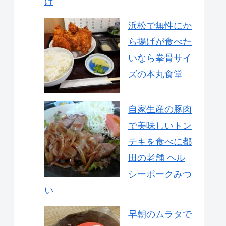
け
浜松で無性にか
ら揚げが食べた
いなら拳骨サイ
ズの本丸食堂
自家生産の豚肉
で美味しいトン
テキを食べに都
田の老舗 ヘル
シーポークみつ
い
早朝のムラタで