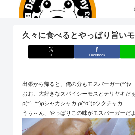
久々に食べるとやっぱり旨いモ
X
Facebook
出張から帰ると、俺の分もモスバーガー(^^)v
おお、大好きなスパイシーモスとテリヤキだ
ρ(*^_^*)ρシャカシャカ ρ(^o^)ρツクチャカ
うぅ～ん、やっぱりこの味がモスバーガーだよねぇ