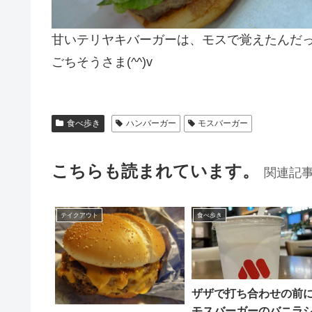
甘いテリヤキバーガーは、モスで覚えたんだ
ごちそうさま(^^)v
食べ歩き
ハンバーガー
モスバーガー
こちらも読まれています。
関連記
テイクアウト
食べ歩き
ザザで打ち合わせの前
モスバーガーのバニラ