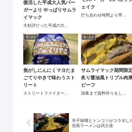
復活した平成大人気バー
ェイク
ガーより やっぱりサムラ
打ち合わせ時間より早...
イマック
大好評だった平成の大...
食べ歩き
食べ歩き
焦がしにんにくマヨたま
サムライマック期間限
ごてりやきで味わうスト
炙り醤油風トリプル肉
リート
ビーフ
ストリートファイター...
深夜まで資料作りをし...
辛子味噌とトンコツがコラボし
信長ラーメンは武士道