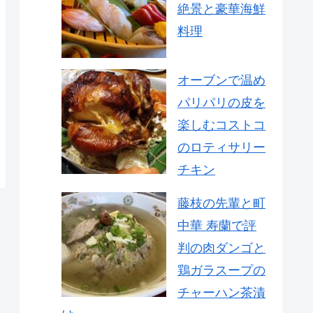
絶景と豪華海鮮
料理
オーブンで温め
パリパリの皮を
楽しむコストコ
のロティサリー
チキン
藤枝の先輩と町
中華 寿蘭で評
判の肉ダンゴと
鶏ガラスープの
チャーハン茶漬