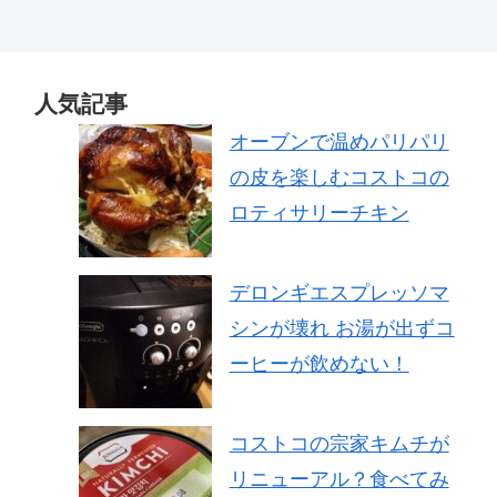
人気記事
オーブンで温めパリパリ
の皮を楽しむコストコの
ロティサリーチキン
デロンギエスプレッソマ
シンが壊れ お湯が出ずコ
ーヒーが飲めない！
コストコの宗家キムチが
リニューアル？食べてみ