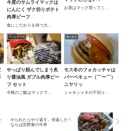
今度のサムライマックは
お昼はマック買ってく...
にんにく ザク切りポテト
肉厚ビーフ
食にこだわりを持つ大...
テイクアウト
食べ歩き
定
やっぱり頼んでしまう炙
モス冬のフォカッチャは
厚
り醤油風 ダブル肉厚ビー
バーベキュー（￣ー￣）
フ セット
ニヤリッ
今晩のご飯はマックで...
シャキシャキの千切り...
た
やられたらやり返す。倍返しだ！
ならば吉野家の牛丼