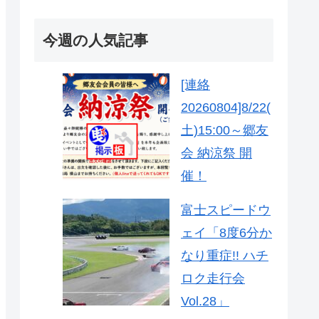
今週の人気記事
[連絡
20260804]8/22(
土)15:00～郷友
会 納涼祭 開
催！
富士スピードウ
ェイ「8度6分か
なり重症!! ハチ
ロク走行会
Vol.28」