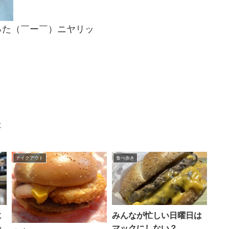
った（￣ー￣）ニヤリッ
事
テイクアウト
食べ歩き
に
みんなが忙しい日曜日は
シ
マックにしない？