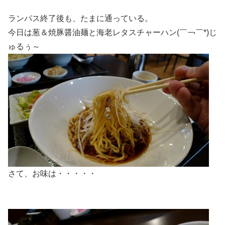
ランパス終了後も、たまに通っている。
今日は葱＆焼豚醤油麺と海老レタスチャーハン(￣￢￣*)じ
ゅるぅ～
さて、お味は・・・・・