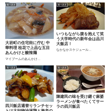
食べ歩き
食べ歩き
いつもながら腹を抱えて笑
う大学時代の新年会は品川
大岩町の住宅街に佇む 中
大飯店！
華料理 桂花で上品な五目
なかなかスケジュール...
あんかけと酸辣麺
マイブームのあんかけ...
食べ歩き
食べ歩き
陳建民の味を受け継ぐ麻婆
ラーメンが食べたくてサー
四川飯店週替りランチセッ
ラの四川飯店
トは大好物油淋鶏と海老の