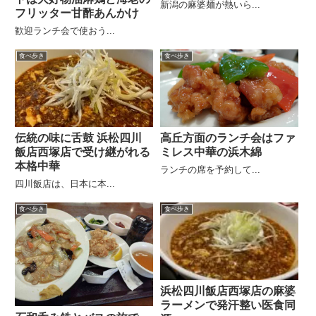
新潟の麻婆麺が熱いら...
フリッター甘酢あんかけ
歓迎ランチ会で使おう...
食べ歩き
食べ歩き
伝統の味に舌鼓 浜松四川
高丘方面のランチ会はファ
飯店西塚店で受け継がれる
ミレス中華の浜木綿
本格中華
ランチの席を予約して...
四川飯店は、日本に本...
食べ歩き
食べ歩き
浜松四川飯店西塚店の麻婆
ラーメンで発汗整い医食同