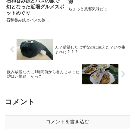
石和呑み鉄とバスの旅で
源
幻となった近場グルメスポ
ちょっと風邪気味だっ...
ットめぐり
石和呑み鉄とバスの旅...
ん？断髪したはずなのに生えた？いや生
まれた？？？
飲み放題なのに1時間前から呑んじゃった
炉ばた情緒 かっこ
コメント
コメントを書き込む