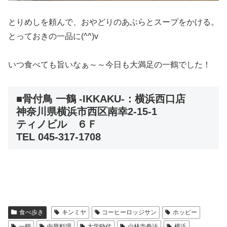
とりめしを頼んで、おやどりのあぶらとスープをかける。
とっておきの一品に(^^)v
いつ食べても旨いなぁ～～今日も大満足の一鶴でした！
■骨付鳥 一鶴 -IKKAKU-：横浜西口店
神奈川県横浜市西区南幸2-15-1
ティノビル ６Ｆ
TEL 045-317-1708
食べ歩き
キンミヤ
コーヒーロッジサン
ホッピー
一鶴
中華料理
大学時代
少林寺拳法
横浜