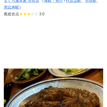
まぐろ屋本家 渋谷店
（
海鮮・魚介
/
代官山駅
、
渋谷駅
、
恵比寿駅
）
夜総合点
★★★
☆☆
3.0