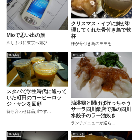
クリスマス・イブに妹が料
理してくれた骨付き鳥で乾
Mioで思い出の旅
杯
久しぶりに東京へ遊び...
妹が骨付き鳥のモモを...
食べ歩き
食べ歩き
スタバで学生時代に通って
いた町田のコーヒーロッ
油淋鶏と聞けば行っちゃう
ジ・サンを回顧
サーラ四川飯店で孫の四川
待ち合わせは品川です...
水餃子のラー油抜き
ランチメニューが送ら...
食べ歩き
食べ歩き