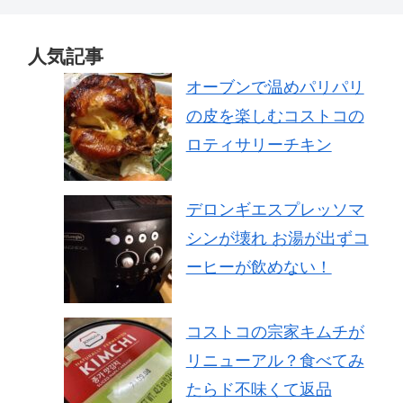
人気記事
オーブンで温めパリパリ
の皮を楽しむコストコの
ロティサリーチキン
デロンギエスプレッソマ
シンが壊れ お湯が出ずコ
ーヒーが飲めない！
コストコの宗家キムチが
リニューアル？食べてみ
たらド不味くて返品