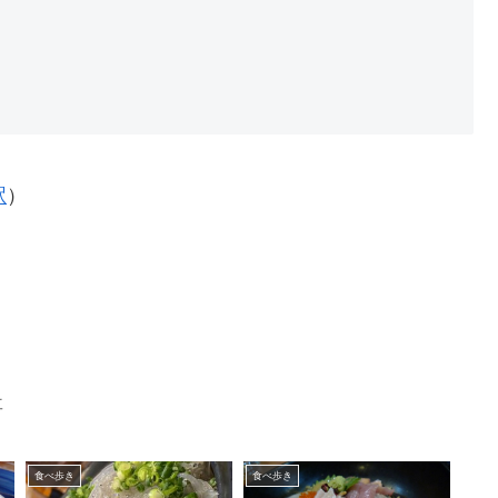
駅
）
事
食べ歩き
食べ歩き