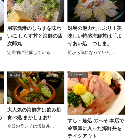
用宗漁港のしらすを味わ
対馬の魅力たっぷり！美
いに しらす丼と海鮮の店
味しい特盛海鮮丼は「よ
岸
次郎丸
りあい処 つしま」
定期的に開催している...
前から気になっていた...
食べ歩き
テイクアウト
り
大人気の海鮮丼は飲み処
わ
食べ処 まかしょお!!
すし・魚処 のへそ 本店で
今日のランチは海鮮丼...
冷蔵庫に入った海鮮丼を
テイクアウト