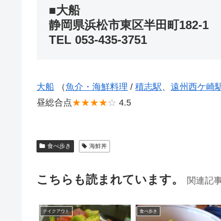
■大船
静岡県浜松市東区半田町182-1
TEL 053-435-3751
大船
（
魚介・海鮮料理
/
積志駅
、
遠州西ケ崎
昼総合点
★★★★
☆
4.5
食べ歩き
海鮮丼
こちらも読まれています。
関連記
テイクアウト
食べ歩き