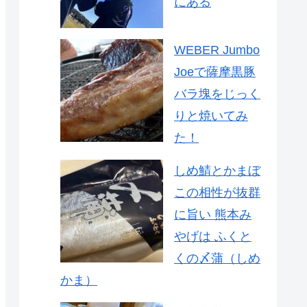
にある
WEBER Jumbo
Joeで薩摩黒豚
バラ塊をじっく
りと焼いてみ
た！
しめ鯖とかまぼ
この相性が抜群
に旨い 熊本み
やげは ふくと
くの〆蒲（しめ
かま）