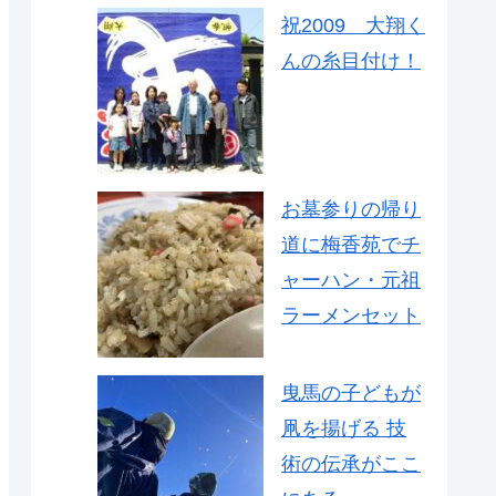
祝2009 大翔く
んの糸目付け！
お墓参りの帰り
道に梅香苑でチ
ャーハン・元祖
ラーメンセット
曳馬の子どもが
凧を揚げる 技
術の伝承がここ