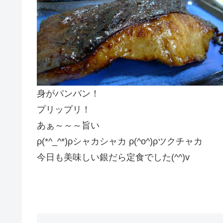
身がパンパン！
プリップリ！
あぁ～～～旨い
ρ(*^_^*)ρシャカシャカ ρ(^o^)ρツクチャカ
今日も美味しい銀だら定食でした(^^)v