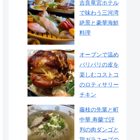
吉良竜宮ホテル
で味わう三河湾
絶景と豪華海鮮
料理
オーブンで温め
パリパリの皮を
楽しむコストコ
のロティサリー
チキン
藤枝の先輩と町
中華 寿蘭で評
判の肉ダンゴと
鶏ガラスープの