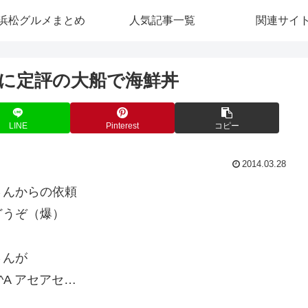
浜松グルメまとめ
人気記事一覧
関連サイ
に定評の大船で海鮮丼
LINE
Pinterest
コピー
2014.03.28
さんからの依頼
どうぞ（爆）
さんが
^A アセアセ…