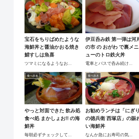
宝石をちりばめたような
伊豆呑み鉄 第一弾は河
海鮮丼と醤油かおる焼き
の市 の おがわ で裏メニ
鯖すしは魚喜
ューのトロ鉄火丼
ツマミになるようなお...
電車とバスで呑み続け...
食べ歩き
食べ歩き
やっと対面できた 飲み処
お勧めランチは「にぎ
食べ処 まかしょお!! の海
の徳兵衛 西塚店」の賑
鮮丼
い海鮮丼
毎朝必ずチェックして...
なんか急にお寿司の気...