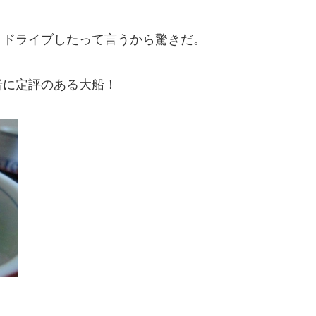
）
くドライブしたって言うから驚きだ。
者に定評のある大船！