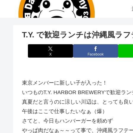
T.Y. で歓迎ランチは沖縄風
X
Facebook
東京メンバーに新しい子が入った！
いつものT.Y. HARBOR BREWERYで歓迎ラン
真夏だと言うのに涼しい川辺は、とっても良
午後はここで仕事したいなぁ（爆）
さてと、今日もハンバーガーを頼めず
やっぱ肉だなぁ～～って事で、沖縄風ラフテー