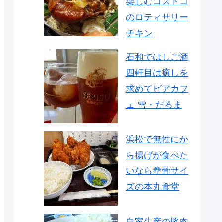
楽しむコストコ
のロティサリー
チキン
石和ではしご酒
四軒目は癒しを
求めてビアカフ
ェ 雪・だるま
浜松で無性にか
ら揚げが食べた
いなら拳骨サイ
ズの本丸食堂
自家生産の豚肉