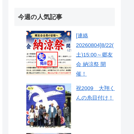
今週の人気記事
[連絡
20260804]8/22(
土)15:00～郷友
会 納涼祭 開
催！
祝2009 大翔く
んの糸目付け！