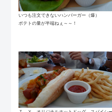
いつも注文できないハンバーガー（爆）
ポテトの量が半端ねぇ～～！
Ｔ．Ｙ．オリジナルホットドッグ スパイシ