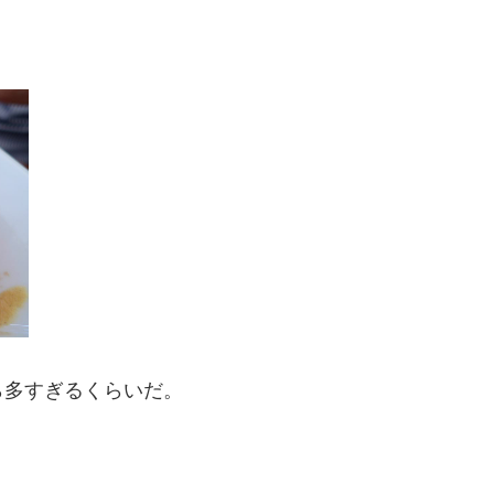
。
ら多すぎるくらいだ。
。