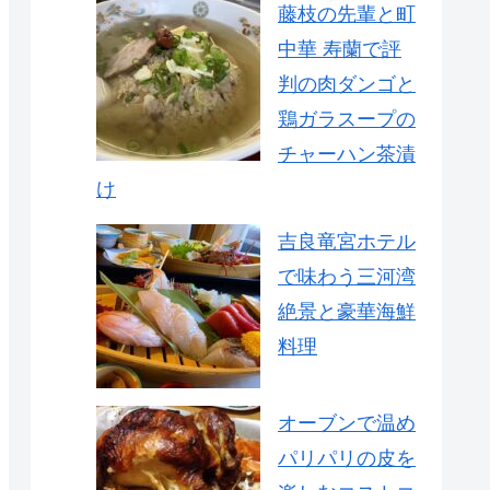
藤枝の先輩と町
中華 寿蘭で評
判の肉ダンゴと
鶏ガラスープの
チャーハン茶漬
け
吉良竜宮ホテル
で味わう三河湾
絶景と豪華海鮮
料理
オーブンで温め
パリパリの皮を