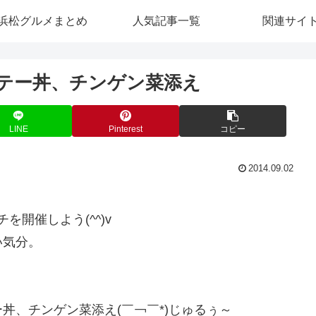
浜松グルメまとめ
人気記事一覧
関連サイ
ラフテー丼、チンゲン菜添え
LINE
Pinterest
コピー
2014.09.02
チを開催しよう(^^)v
い気分。
丼、チンゲン菜添え(￣￢￣*)じゅるぅ～