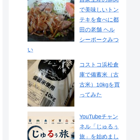
で美味しいトン
テキを食べに都
田の老舗 ヘル
シーポークみつ
い
コストコ浜松倉
庫で備蓄米（古
古米）10kgを買
ってみた
YouTubeチャン
ネル「じゅるぅ
旅」を始めまし