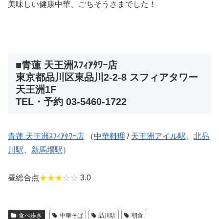
美味しい健康中華、ごちそうさまでした！
■青蓮 天王洲ｽﾌｨｱﾀﾜｰ店
東京都品川区東品川2-2-8 スフィアタワー
天王洲1F
TEL・予約 03-5460-1722
青蓮 天王洲ｽﾌｨｱﾀﾜｰ店
（
中華料理
/
天王洲アイル駅
、
北品
川駅
、
新馬場駅
）
昼総合点
★★★
☆☆
3.0
食べ歩き
中華そば
品川駅
朝食