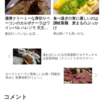
食べ過ぎの胃に優しいのは
濃厚クリーミーな厚切りベ
讃岐製麺 麦まるのぶっか
ーコンのカルボナーラはワ
け
インバル ハレソラ 天王洲
店
昼は抜いても良いかな...
最近行っていないお店...
濡れずにいける天厨菜館でＳＰランチＡ
は蒜苗肉絲（スヮンミャオロウスー）
ローストビーフに美味しいお酒！同級生
呑みに 歌舞伎町のうとっこ
コメント