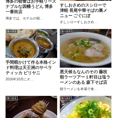
博多の朝食はお手軽リーズ
すしおさめのスシローで
ナブルな因幡うどん 博多
津軽 長尾中華そばの裏メ
一番街店
ニュー ごぐにぼ
博多では、ホテルの朝...
すしシローすしおさめ...
食べ歩き
食べ歩き
手間暇かけて作る本格イン
ド料理は天王洲のサベラ
悪天候もなんのその 藤枝
ティッカ ビリヤニ
朝ラーツアー１軒目は塩ラ
2016年10月にオ...
ーメンのある 森下そば店
朝ラーメンを本場で食...
食べ歩き
食べ歩き