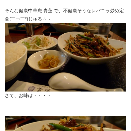
そんな健康中華庵 青蓮 で、不健康そうなレバニラ炒め定
食(￣￢￣*)じゅるぅ～
さて、お味は・・・・