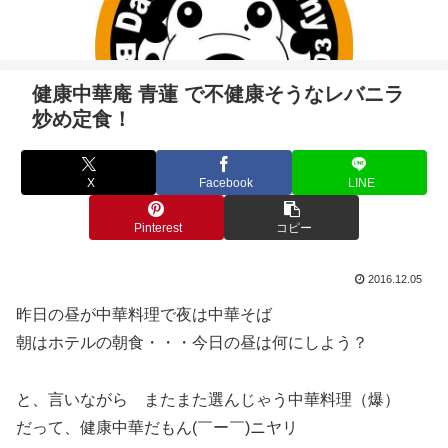
健康中華庵 青蓮 で不健康そうなレバニラ
炒め定食！
X
Facebook
LINE
Pinterest
コピー
2016.12.05
昨日の昼が中華料理で夜は中華そば
朝はホテルの朝食・・・今日の昼は何にしよう？
と、言いながら またまた選んじゃう中華料理（爆）
だって、健康中華だもん(￣ー￣)ニヤリ