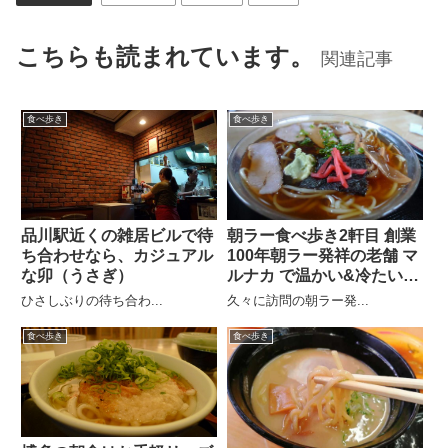
こちらも読まれています。
関連記事
食べ歩き
食べ歩き
品川駅近くの雑居ビルで待
朝ラー食べ歩き2軒目 創業
ち合わせなら、カジュアル
100年朝ラー発祥の老舗 マ
な卯（うさぎ）
ルナカ で温かい&冷たいラ
ーメン
ひさしぶりの待ち合わ...
久々に訪問の朝ラー発...
食べ歩き
食べ歩き