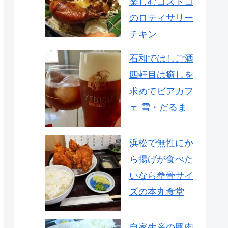
楽しむコストコ
のロティサリー
チキン
石和ではしご酒
四軒目は癒しを
求めてビアカフ
ェ 雪・だるま
浜松で無性にか
ら揚げが食べた
いなら拳骨サイ
ズの本丸食堂
自家生産の豚肉