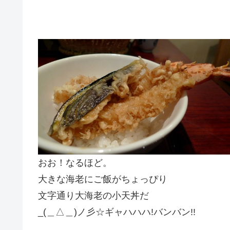
おお！なるほど。
大きな海老にご飯がちょっぴり
文字通り大海老の小天丼だ
_(＿△＿)ノ彡☆ギャハハハ!バンバン!!