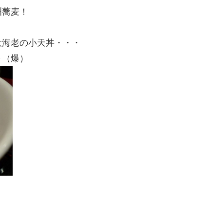
洲蕎麦！
大海老の小天丼・・・
～（爆）