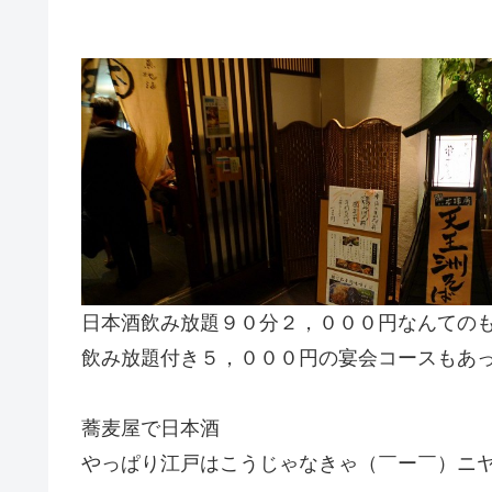
日本酒飲み放題９０分２，０００円なんての
飲み放題付き５，０００円の宴会コースもあ
蕎麦屋で日本酒
やっぱり江戸はこうじゃなきゃ（￣ー￣）ニ