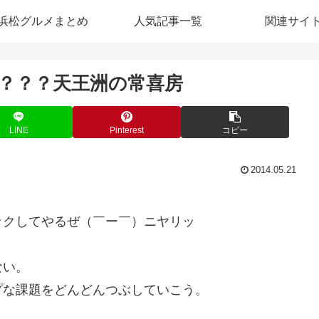
浜松グルメまとめ
人気記事一覧
関連サイ
？？？天王洲の常喜房
LINE
Pinterest
コピー
2014.05.21
ックしてやるぜ（￣ー￣）ニヤリッ
ない。
プな課題をどんどんつぶしていこう。