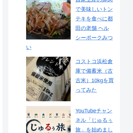
で美味しいトン
テキを食べに都
田の老舗 ヘル
シーポークみつ
い
コストコ浜松倉
庫で備蓄米（古
古米）10kgを買
ってみた
YouTubeチャン
ネル「じゅるぅ
旅」を始めまし