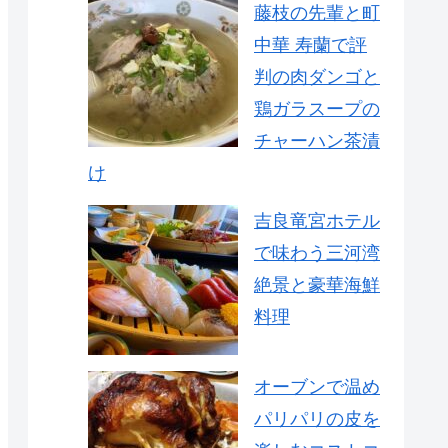
藤枝の先輩と町
中華 寿蘭で評
判の肉ダンゴと
鶏ガラスープの
チャーハン茶漬
け
吉良竜宮ホテル
で味わう三河湾
絶景と豪華海鮮
料理
オーブンで温め
パリパリの皮を