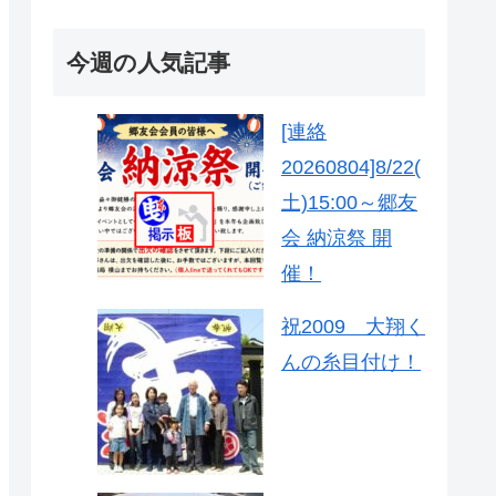
今週の人気記事
[連絡
20260804]8/22(
土)15:00～郷友
会 納涼祭 開
催！
祝2009 大翔く
んの糸目付け！