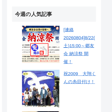
今週の人気記事
[連絡
20260804]8/22(
土)15:00～郷友
会 納涼祭 開
催！
祝2009 大翔く
んの糸目付け！