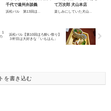
千代で遠州弁談義
て万次郎 犬山本店
浜松バル 第13回ほ...
楽しみにしていた犬山...
】1
浜松バル【第10回ほろ酔い祭り】
の
３軒目は大好きな「いもはん」
トを書き込む