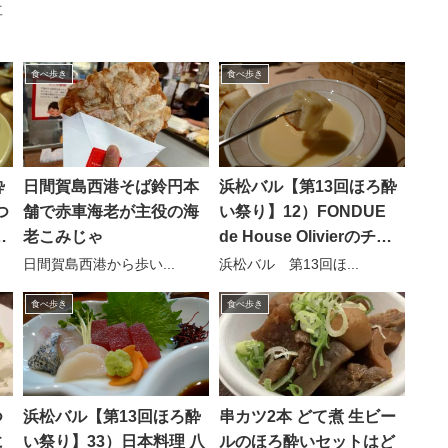
事
食べ歩き
食べ歩き
酔
日間賀島西港そば鈴円本
浜松バル【第13回ほろ酔
つ
舗で赤車海老が主役の海
い祭り】12）FONDUE
キ
老こみじゃ
de House Olivierのチー
ズフォンデュ！
日間賀島西港から歩い...
浜松バル 第13回ほ...
食べ歩き
食べ歩き
つ
浜松バル【第13回ほろ酔
串カツ2本 どて煮 生ビー
に
い祭り】33）日本料理 八
ルのほろ酔いセットはど