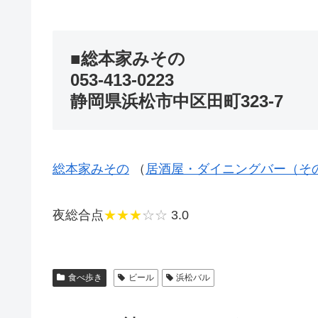
■総本家みその
053-413-0223
静岡県浜松市中区田町323-7
総本家みその
（
居酒屋・ダイニングバー（そ
夜総合点
★★★
☆☆
3.0
食べ歩き
ビール
浜松バル