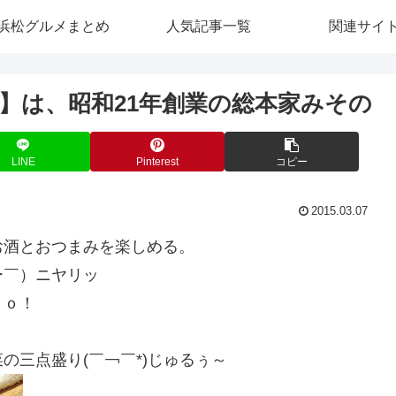
浜松グルメまとめ
人気記事一覧
関連サイ
】は、昭和21年創業の総本家みその
LINE
Pinterest
コピー
2015.03.07
お酒とおつまみを楽しめる。
ー￣）ニヤリッ
Ｇｏ！
の三点盛り(￣￢￣*)じゅるぅ～