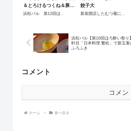
餃子大
＆とろけるつくね＆豚の
角煮
新装開店したむつ菊に...
浜松バル 第12回ほ...
浜松バル【第10回ほろ酔い祭り
軒目「日本料理 繁松」で新玉葱
ふろふき
コメント
コメン
ホーム
食べ歩き