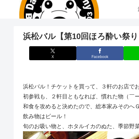
浜松バル【第10回ほろ酔い祭り
X
Facebook
浜松バル！チケットを買って、３軒のお店で
初参戦も、２軒目ともなれば、慣れた物（￣
和食を攻めると決めたので、総本家みそのへ
飲み物はビール！
旬のお吸い物と、ホタルイカのぬた、季節野菜