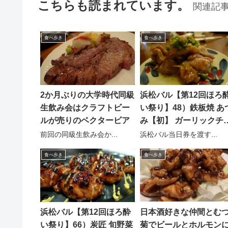
こちらも読まれています。
関連記
食べ歩き
食べ歩き
2か月ぶりの大学時代同級
浜松バル【第12回ほろ
生飲み会はクラフトビー
い祭り】48）鉄板焼 あ
ルが売りのベクタービア
み【初】 ガーリックチ
ン
前回の同級生飲み会か...
浜松バル当日券を渡す...
食べ歩き
食べ歩き
日本酒好きな仲間とむ
浜松バル【第12回ほろ酔
菊でビールとホルモン
い祭り】66）炭匠 旬野菜