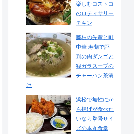
楽しむコストコ
のロティサリー
チキン
藤枝の先輩と町
中華 寿蘭で評
判の肉ダンゴと
鶏ガラスープの
チャーハン茶漬
け
浜松で無性にか
ら揚げが食べた
いなら拳骨サイ
ズの本丸食堂