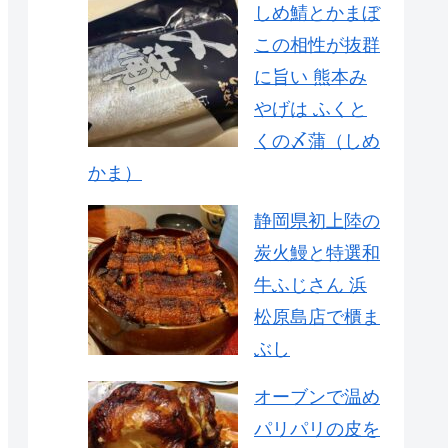
しめ鯖とかまぼ
この相性が抜群
に旨い 熊本み
やげは ふくと
くの〆蒲（しめ
かま）
静岡県初上陸の
炭火鰻と特選和
牛ふじさん 浜
松原島店で櫃ま
ぶし
オーブンで温め
パリパリの皮を