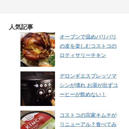
人気記事
オーブンで温めパリパリ
の皮を楽しむコストコの
ロティサリーチキン
デロンギエスプレッソマ
シンが壊れ お湯が出ずコ
ーヒーが飲めない！
コストコの宗家キムチが
リニューアル？食べてみ