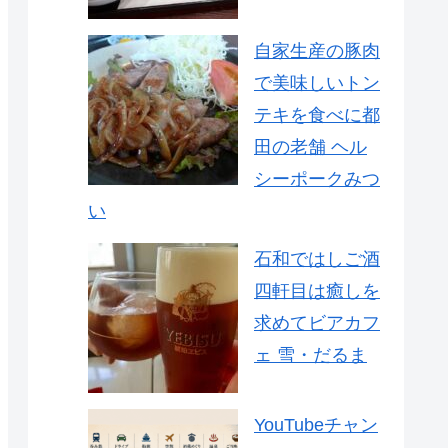
自家生産の豚肉
で美味しいトン
テキを食べに都
田の老舗 ヘル
シーポークみつ
い
石和ではしご酒
四軒目は癒しを
求めてビアカフ
ェ 雪・だるま
YouTubeチャン