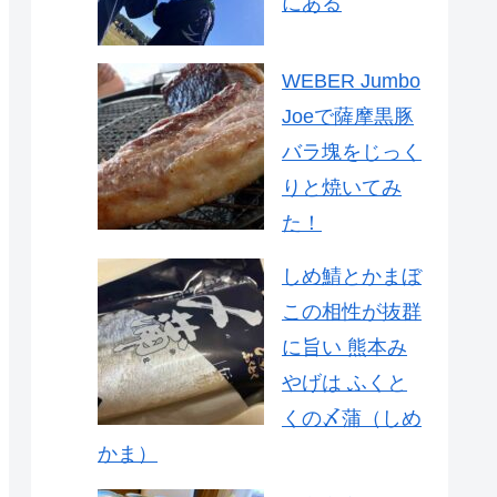
にある
WEBER Jumbo
Joeで薩摩黒豚
バラ塊をじっく
りと焼いてみ
た！
しめ鯖とかまぼ
この相性が抜群
に旨い 熊本み
やげは ふくと
くの〆蒲（しめ
かま）