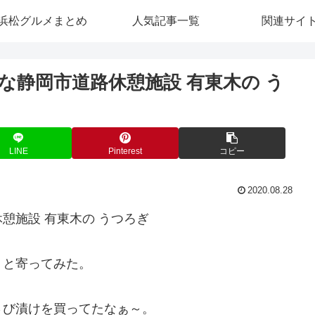
浜松グルメまとめ
人気記事一覧
関連サイ
な静岡市道路休憩施設 有東木の う
LINE
Pinterest
コピー
2020.08.28
憩施設 有東木の うつろぎ
うと寄ってみた。
さび漬けを買ってたなぁ～。