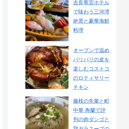
吉良竜宮ホテル
で味わう三河湾
絶景と豪華海鮮
料理
オーブンで温め
パリパリの皮を
楽しむコストコ
のロティサリー
チキン
藤枝の先輩と町
中華 寿蘭で評
判の肉ダンゴと
鶏ガラスープの