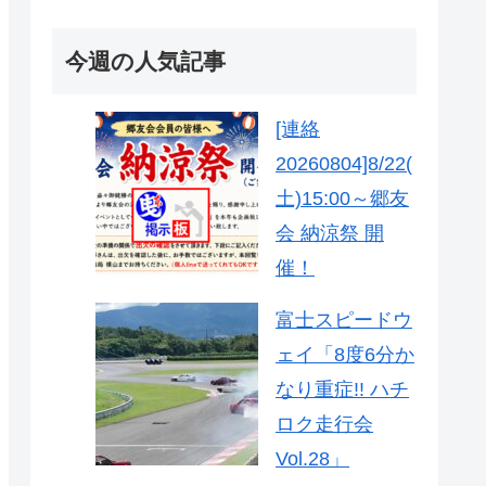
今週の人気記事
[連絡
20260804]8/22(
土)15:00～郷友
会 納涼祭 開
催！
富士スピードウ
ェイ「8度6分か
なり重症!! ハチ
ロク走行会
Vol.28」