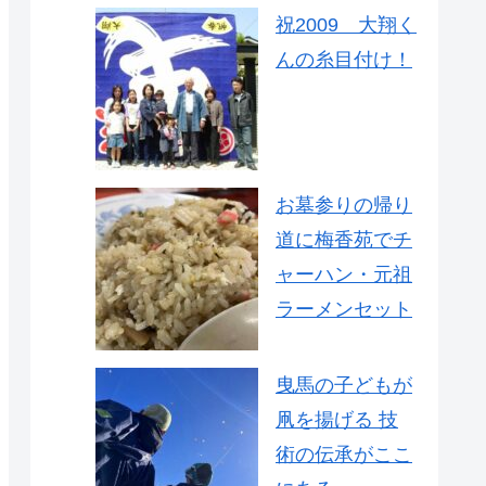
祝2009 大翔く
んの糸目付け！
お墓参りの帰り
道に梅香苑でチ
ャーハン・元祖
ラーメンセット
曳馬の子どもが
凧を揚げる 技
術の伝承がここ