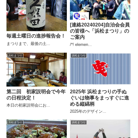
[連絡20240204]自治会会員
の皆様へ「浜松まつり」の
毎週土曜日の進捗報告会！
ご案内
まつりまで、最後の土...
/*! elemen...
浜松まつり
浜松まつり
2025年 浜松まつりの手ぬ
第二回 初家説明会で今年
ぐいは物事をまっすぐに進
の日程決定！
める縦縞柄
本日の初家説明会にお...
2025年のデザイン...
浜松まつり
浜松まつり