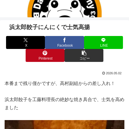
浜太郎餃子にんにくで士気高揚
X
Facebook
LINE
Pinterest
コピー
2026.05.02
本番まで残り僅かですが、高村副組からの差し入れ！
浜太郎餃子を工藤料理長の絶妙な焼き具合で、士気を高め
ました