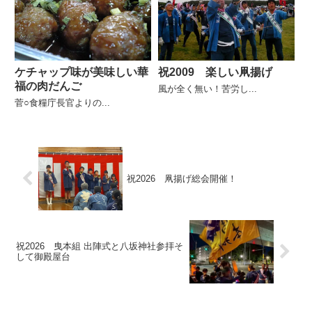
ケチャップ味が美味しい華
祝2009 楽しい凧揚げ
福の肉だんご
風が全く無い！苦労し...
菅○食糧庁長官よりの...
祝2026 凧揚げ総会開催！
祝2026 曳本組 出陣式と八坂神社参拝そ
して御殿屋台