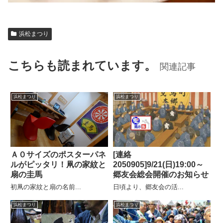
浜松まつり
こちらも読まれています。
関連記事
浜松まつり
浜松まつり
Ａ０サイズのポスターパネ
[連絡
ルがピッタリ！凧の家紋と
2050905]9/21(日)19:00～
扇の圭馬
郷友会総会開催のお知らせ
初凧の家紋と扇の名前...
日頃より、郷友会の活...
浜松まつり
浜松まつり