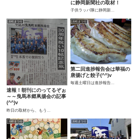
に静岡新聞社の取材！
子供ラッパ隊に静岡新...
浜松まつり
浜松まつり
第二回進捗報告会は華福の
唐揚げと餃子(^^)v
毎週土曜日は進捗報告...
速報！朝刊にのってるぞぉ
～～曳馬本郷凧揚会の記事
(^^)v
昨日の取材から、もう...
浜松まつり
浜松まつり