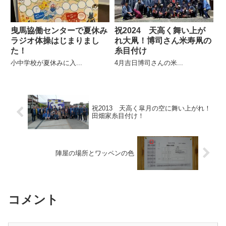
曳馬協働センターで夏休み
祝2024 天高く舞い上が
ラジオ体操はじまりまし
れ大凧！博司さん米寿凧の
た！
糸目付け
小中学校が夏休みに入...
4月吉日博司さんの米...
祝2013 天高く皐月の空に舞い上がれ！
田畑家糸目付け！
陣屋の場所とワッペンの色
コメント