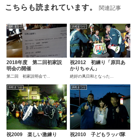
こちらも読まれています。
関連記事
浜松まつり
浜松まつり
2018年度 第二回初家説
祝2012 初練り「原田あ
明会の開催
かりちゃん」
第二回 初家説明会で...
絶好の凧日和となった...
浜松まつり
浜松まつり
祝2009 楽しい激練り
祝2010 子どもラッパ隊