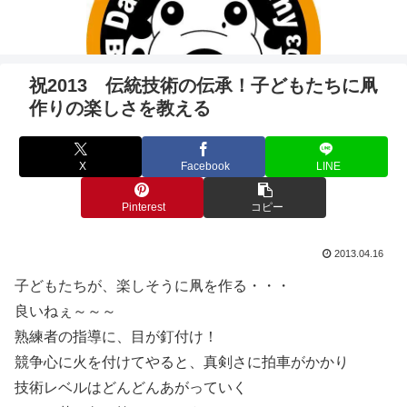
祝2013 伝統技術の伝承！子どもたちに凧
作りの楽しさを教える
X
Facebook
LINE
Pinterest
コピー
2013.04.16
子どもたちが、楽しそうに凧を作る・・・
良いねぇ～～～
熟練者の指導に、目が釘付け！
競争心に火を付けてやると、真剣さに拍車がかかり
技術レベルはどんどんあがっていく