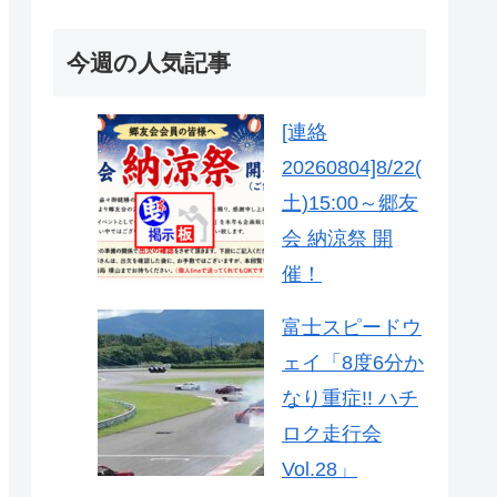
今週の人気記事
[連絡
20260804]8/22(
土)15:00～郷友
会 納涼祭 開
催！
富士スピードウ
ェイ「8度6分か
なり重症!! ハチ
ロク走行会
Vol.28」