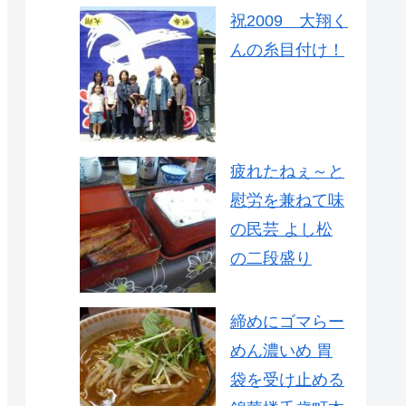
祝2009 大翔く
んの糸目付け！
疲れたねぇ～と
慰労を兼ねて味
の民芸 よし松
の二段盛り
締めにゴマらー
めん濃いめ 胃
袋を受け止める