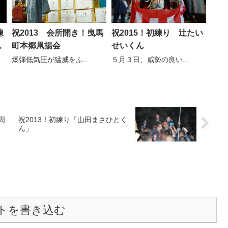
練
祝2013 会所開き！曳馬
祝2015！初練り 辻たい
ん
町本郷凧揚会
せいくん
爆弾低気圧が猛威をふ...
５月３日、威勢の良い...
周
祝2013！初練り「山田まさひとく
ん」
トを書き込む