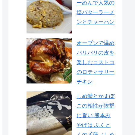
ーめんで人気の
塩バターラーメ
ンとチャーハン
オーブンで温め
パリパリの皮を
楽しむコストコ
のロティサリー
チキン
しめ鯖とかまぼ
この相性が抜群
に旨い 熊本み
やげは ふくと
くの〆蒲（しめ