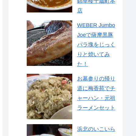
錦華楼千歳町本
店
WEBER Jumbo
Joeで薩摩黒豚
バラ塊をじっく
りと焼いてみ
た！
お墓参りの帰り
道に梅香苑でチ
ャーハン・元祖
ラーメンセット
浜北のいこいら