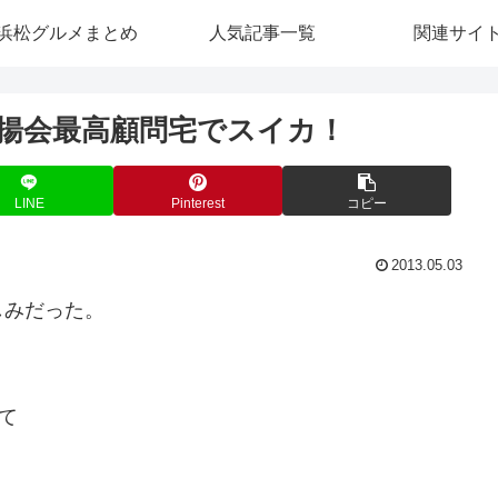
浜松グルメまとめ
人気記事一覧
関連サイ
凧揚会最高顧問宅でスイカ！
LINE
Pinterest
コピー
2013.05.03
しみだった。
て