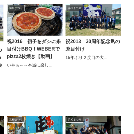
浜松まつり
浜松まつり
祝2016 初子をダシに糸
祝2013 30周年記念凧の
目付けBBQ！WEBERで
糸目付け
つ
pizza2枚焼き【動画】
15年ぶり２度目の大...
の
いやぁ～～本当に楽し...
会
浜松まつり
浜松まつり